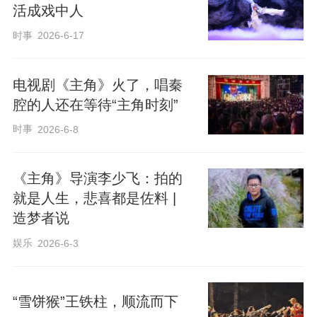
活成戏中人
时事
2026-6-17
电视剧《主角》火了，唱秦
腔的人还在等待“主角时刻”
时事
2026-6-8
《主角》导演李少飞：拍的
就是人生，悲喜都是佐料 |
造梦者说
娱乐
2026-6-3
“雪饼猴”王铁柱，顺流而下