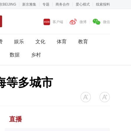
京BEIJING
新京雅集
专题
商务合作
爱心模式
线索报料
客户端
微博
微信
费
娱乐
文化
体育
教育
数据
乡村
海等多城市
直播