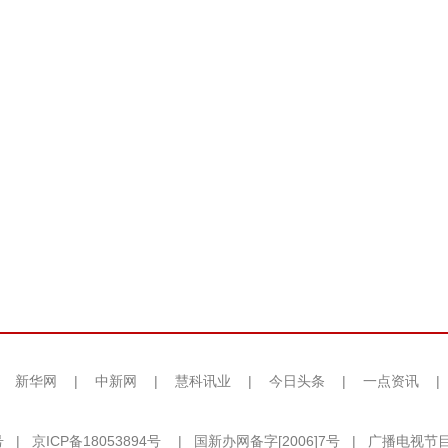
|
新华网
|
中新网
|
慧科讯业
|
今日头条
|
一点资讯
|
号
|
京ICP备18053894号
|
国新办网备字[2006]7号
|
广播电视节目