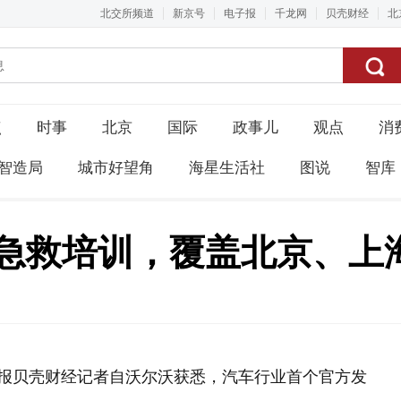
北交所频道
新京号
电子报
千龙网
贝壳财经
北
点
时事
北京
国际
政事儿
观点
消
智造局
城市好望角
海星生活社
图说
智库
路急救培训，覆盖北京、上
京报贝壳财经记者自沃尔沃获悉，汽车行业首个官方发