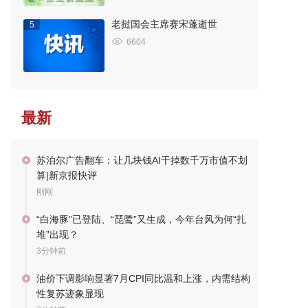
老挝国会主席赛宋蓬逝世
5
6604
最新
苏泊尔广告翻车：让几块钱AI干掉数千万市值不划
算|新京报快评
刚刚
“白海豚”已登陆、“琵鹭”又生成，今年台风为何“扎
堆”出现？
3分钟前
油价下调影响显著7月CPI同比温和上涨，内需结构
性复苏迹象显现