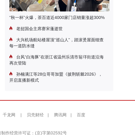
“秋一杯”火爆，茶百道近4000家门店销量涨超300%
老挝国会主席赛宋蓬逝世
大兴机场航站楼屋顶“巡山人”，踏滚烫屋面细查
每一道防水缝
台风“白海豚”在浙江省温州乐清市翁垟街道沿海
再次登陆
孙楠满江等28位哥哥加盟《披荆斩棘2026》，
开启直播新模式
千龙网
|
贝壳财经
|
腾讯网
|
百度
制作经营许可证：(京)字第02592号