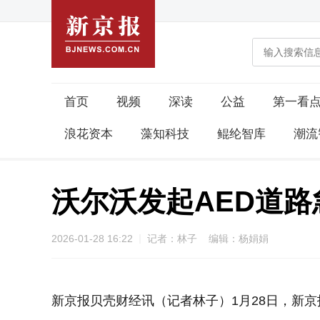
首页
视频
深读
公益
第一看
浪花资本
藻知科技
鲲纶智库
潮流
沃尔沃发起AED道
2026-01-28 16:22
记者：林子 编辑：杨娟娟
新京报贝壳财经讯（记者林子）1月28日，新