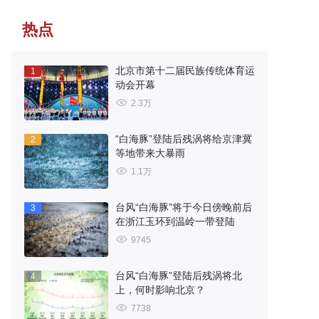
热点
北京市第十二届民族传统体育运
1
动会开幕
2.3万
“白海豚”登陆后残涡将给京津冀
2
等地带来大暴雨
1.1万
台风“白海豚”将于今日傍晚前后
3
在浙江玉环到温岭一带登陆
9745
台风“白海豚”登陆后残涡将北
4
上，何时影响北京？
7738