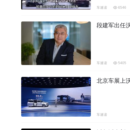
车速读
6546
段建军出任
车速读
5405
北京车展上​
车速读