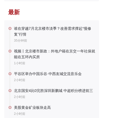
最新
谁在穿越7月北京楼市淡季？改善需求撑起“慢修
复”行情
35分钟前
视频丨北京楼市新政：外地户籍在京交一年社保就
能在五环内买房
1小时前
平谷区举办中国乐谷·中西友城交流音乐会
2小时前
北京国安4比0完胜深圳新鹏城 中超积分榜进前三
2小时前
美股黄金矿业板块走高
2小时前