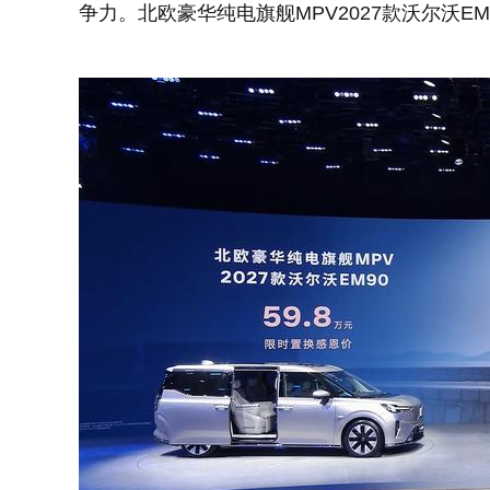
争力。北欧豪华纯电旗舰MPV2027款沃尔沃EM