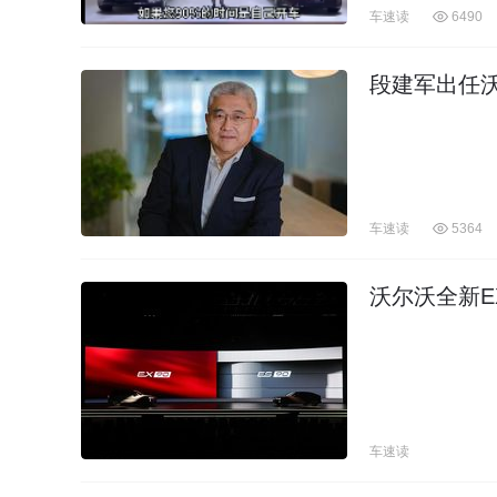
车速读
6490
段建军出任
车速读
5364
沃尔沃全新E
车速读