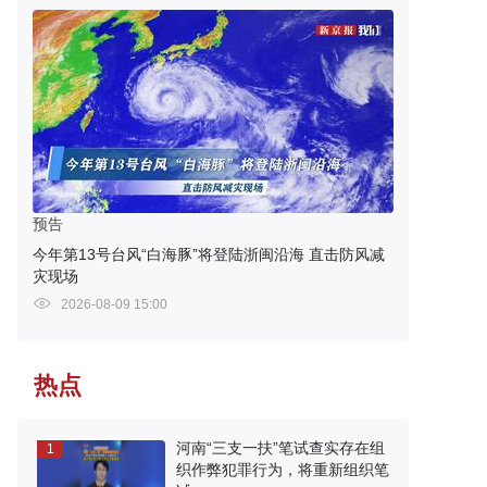
预告
今年第13号台风“白海豚”将登陆浙闽沿海 直击防风减
灾现场
2026-08-09 15:00
热点
河南“三支一扶”笔试查实存在组
1
织作弊犯罪行为，将重新组织笔