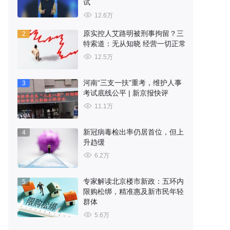
试
12.6万
原实控人艾路明被刑事拘留？三
2
特索道：无从知晓 经营一切正常
12.5万
河南“三支一扶”重考，维护人事
3
考试底线公平 | 新京报快评
11.1万
新冠病毒检出率仍居首位，但上
4
升趋缓
6.2万
专家解读北京楼市新政：五环内
5
限购松绑，精准惠及新市民年轻
群体
5.6万