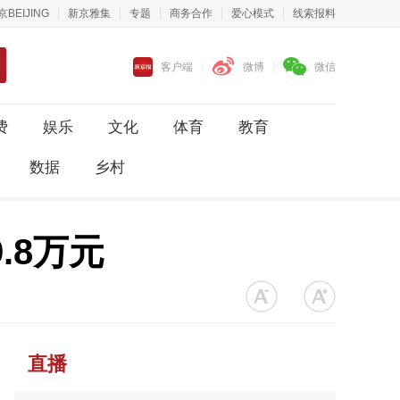
京BEIJING
新京雅集
专题
商务合作
爱心模式
线索报料
客户端
微博
微信
费
娱乐
文化
体育
教育
数据
乡村
.8万元
直播