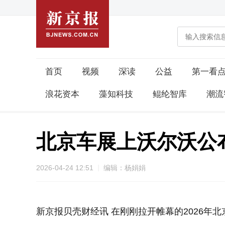
首页
视频
深读
公益
第一看
浪花资本
藻知科技
鲲纶智库
潮流
北京车展上​沃尔沃公布
2026-04-24 12:51
编辑：杨娟娟
新京报贝壳财经讯 在刚刚拉开帷幕的2026年