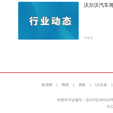
沃尔沃汽车
车速读
新浪网
|
网易
|
搜狐
|
UC头条
经营许可证编号：京ICP证090533
京公