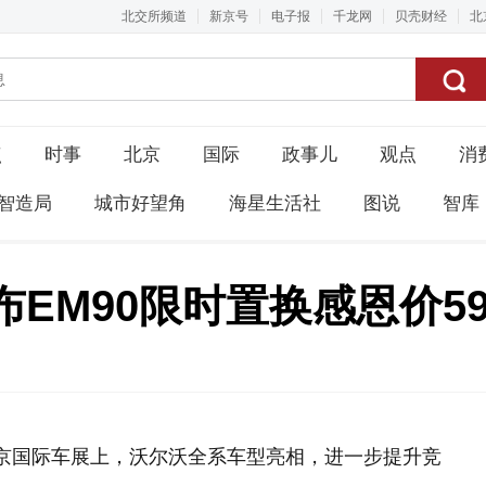
北交所频道
新京号
电子报
千龙网
贝壳财经
北
点
时事
北京
国际
政事儿
观点
消
智造局
城市好望角
海星生活社
图说
智库
EM90限时置换感恩价59
北京国际车展上，沃尔沃全系车型亮相，进一步提升竞