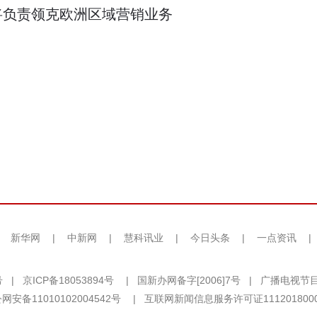
将负责领克欧洲区域营销业务
|
新华网
|
中新网
|
慧科讯业
|
今日头条
|
一点资讯
|
号
|
京ICP备18053894号
|
国新办网备字[2006]7号
|
广播电视节目
网安备11010102004542号
|
互联网新闻信息服务许可证111201800