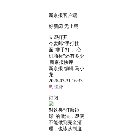
新京报客户端
好新闻 无止境
立即打开
今麦郎“手打挂
面”非手打，“心
机商标”还有多少
|新京报快评
新京报 编辑 马小
龙
2026-03-31 16:33
快评
订阅
对这类“打擦边
球”的做法，即便
不能做到完全清
理，也该从制度