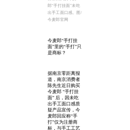
郎“手打挂面”未吃
出手工面口感。图/
今麦郎官网
今麦郎“手打挂
面”里的“手打”只
是商标？
据南京零距离报
道，南京消费者
陈先生近日购买
今麦郎 “手打挂
面” 后，因未吃
出手工面口感质
疑产品宣传，今
麦郎回应称“手
打”仅为注册商
标，与手工工艺