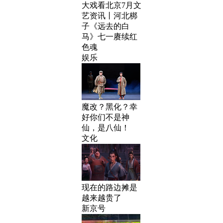
大戏看北京7月文
艺资讯丨河北梆
子《远去的白
马》七一赓续红
色魂
娱乐
魔改？黑化？幸
好你们不是神
仙，是八仙！
文化
现在的路边摊是
越来越贵了
新京号