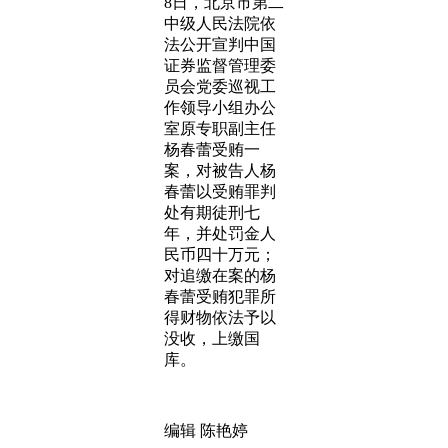
8日，北京市第二
中级人民法院依
法公开宣判中国
证券监督管理委
员会党委巡视工
作领导小组办公
室原专职副主任
杨春蕾受贿一
案，对被告人杨
春蕾以受贿罪判
处有期徒刑七
年，并处罚金人
民币四十万元；
对追缴在案的杨
春蕾受贿犯罪所
得财物依法予以
没收，上缴国
库。
编辑 陈艳婷