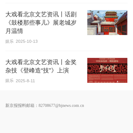
大戏看北京文艺资讯丨话剧
《鼓楼那些事儿》展老城岁
月温情
娱乐
2025-10-13
理论讲解
大戏看北京文艺资讯丨金奖
杂技《登峰造“技”》上演
娱乐
2025-8-11
掐丝珐琅，又名“景泰蓝”，位列“燕京八
新京报报料邮箱：82708677@bjnews.com.cn
绝”之一，2006年被列入首批国家级非物质
文化遗产名录。其工艺以铜为胎、以丝为
笔、以釉为彩，集青铜、瓷器、绘画、雕