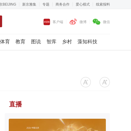
京BEIJING
新京雅集
专题
商务合作
爱心模式
线索报料
客户端
微博
微信
体育
教育
图说
智库
乡村
藻知科技
直播