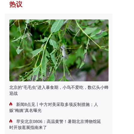
热议
北京的“毛毛虫”进入暴食期，小鸟不爱吃，数亿头小蜂
迎战
新闻8点见丨中方对美采取多项反制措施；人
贩“梅姨”真名曝光
早安北京0806：高温黄警！暑期北京博物馆延
时开放逛展指南来了