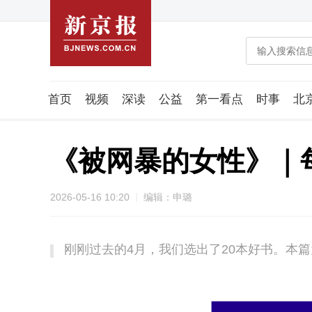
首页
视频
深读
公益
第一看点
时事
北
潮流智造局
城市好望角
海星生活社
稿件组
《被网暴的女性》｜
2026-05-16 10:20
编辑：申璐
刚刚过去的4月，我们选出了20本好书。本