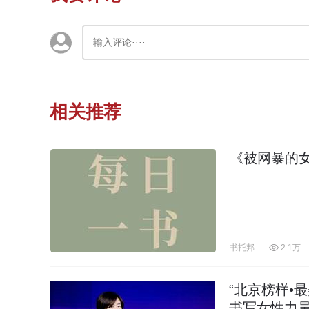
相关推荐
《被网暴的
书托邦
2.1万
“北京榜样•
书写女性力