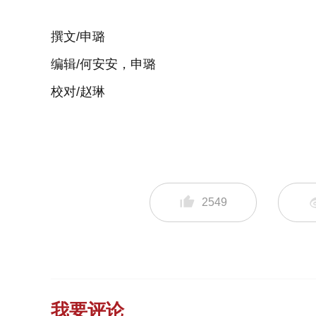
撰文/申璐
编辑/何安安，申璐
校对/赵琳
2549
我要评论