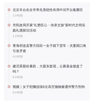
北京丰台在全市率先系统性布局中试平台集聚区
1小时前
市民政局开展“礼赞匠心・传承文脉”新时代文明实
践礼遇探访活动
1小时前
青海祁连县警方回应一女子跳下货车：夫妻因口角
引发矛盾
4小时前
建滔系股价暴跌，大股东套现，公募基金接盘了
吗？
6小时前
视频｜女子犯懒连续6次高空抛物被通州警方刑拘
6小时前