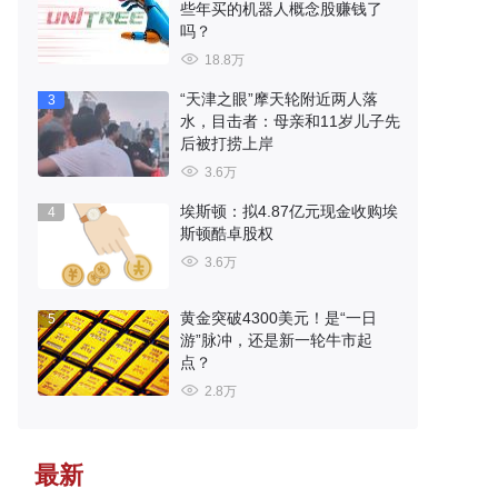
些年买的机器人概念股赚钱了
吗？
18.8万
“天津之眼”摩天轮附近两人落
3
水，目击者：母亲和11岁儿子先
后被打捞上岸
3.6万
埃斯顿：拟4.87亿元现金收购埃
4
斯顿酷卓股权
3.6万
黄金突破4300美元！是“一日
5
游”脉冲，还是新一轮牛市起
点？
2.8万
最新