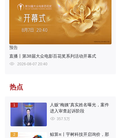
预告
直播丨第38届大众电影百花奖系列活动开幕式
2026-08-07 20:40
热点
人贩“梅姨”真实姓名曝光，案件
1
进入审查起诉阶段
357.5万
鲸算π丨宇树科技开启询价，那
2