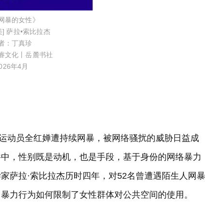
网暴的女性》
美] 萨拉•索比拉杰
者：丁真珍
睿文化丨岳麓书社
026年4月
跳水运动员全红婵遭持续网暴，被网络骚扰的威胁日益成
件中，性别既是动机，也是手段，基于身份的网络暴力
家萨拉·索比拉杰历时四年，对52名曾遭遇陌生人网暴
名暴力行为如何限制了女性群体对公共空间的使用。