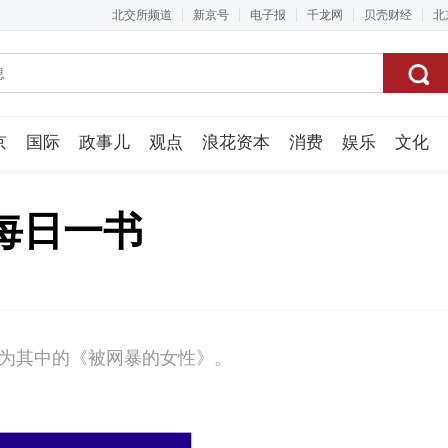
北交所频道
新京号
电子报
千龙网
贝壳财经
北
京
国际
政事儿
观点
浪花资本
消费
娱乐
文化
视频组
每日一书
篇为其中的《被网暴的女性》。