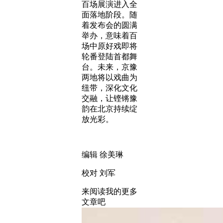
百场展演进入全
面落地阶段。随
着发布会的圆满
举办，意味着百
场中原好戏即将
轮番登陆首都舞
台。未来，京豫
两地将以戏曲为
纽带，深化文化
交融，让铿锵豫
韵在北京持续绽
放光彩。
编辑 徐美琳
校对 刘军
来阅读我的更多
文章吧