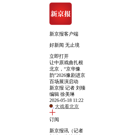
新京报客户端
好新闻 无止境
立即打开
让中原戏曲扎根
北京，“京华豫
韵”2026豫剧进京
百场展演启动
新京报 记者 刘臻
编辑 徐美琳
2026-05-18 11:22
大戏看北京
订阅
新京报讯（记者