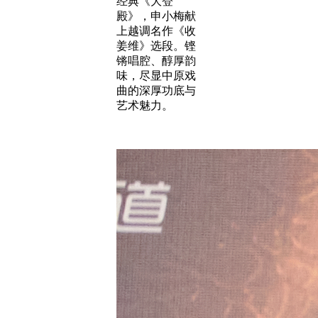
经典《大登
殿》，申小梅献
上越调名作《收
姜维》选段。铿
锵唱腔、醇厚韵
味，尽显中原戏
曲的深厚功底与
艺术魅力。