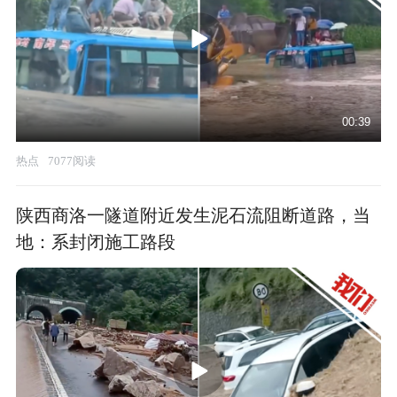
00:39
热点
7077阅读
陕西商洛一隧道附近发生泥石流阻断道路，当
地：系封闭施工路段