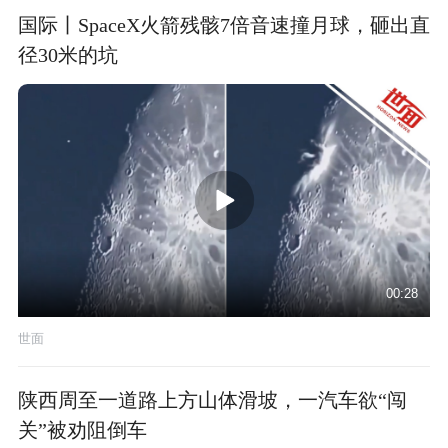
国际丨SpaceX火箭残骸7倍音速撞月球，砸出直
径30米的坑
00:28
世面
陕西周至一道路上方山体滑坡，一汽车欲“闯
关”被劝阻倒车