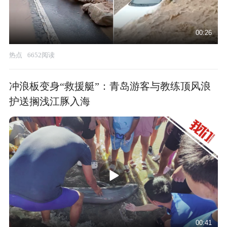
00:26
热点
6652阅读
冲浪板变身“救援艇”：青岛游客与教练顶风浪
护送搁浅江豚入海
00:41