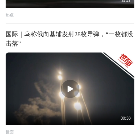
00:41
热点
国际｜乌称俄向基辅发射28枚导弹，“一枚都没
击落”
00:38
世面