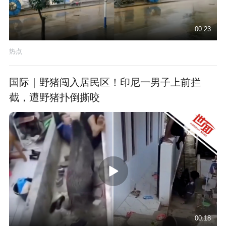
00:23
热点
国际｜野猪闯入居民区！印尼一男子上前拦
截，遭野猪扑倒撕咬
00:18