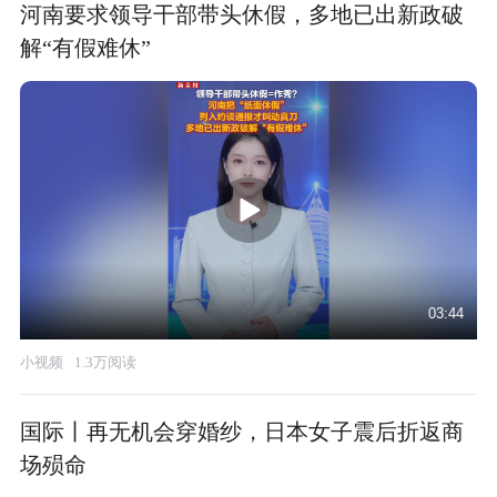
河南要求领导干部带头休假，多地已出新政破
解“有假难休”
03:44
小视频
1.3万阅读
国际丨再无机会穿婚纱，日本女子震后折返商
场殒命