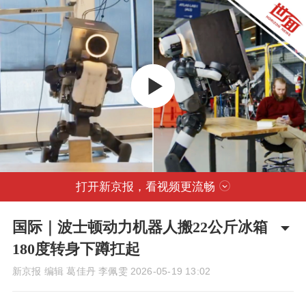
打开新京报，看视频更流畅
国际｜波士顿动力机器人搬22公斤冰箱
180度转身下蹲扛起
新京报 编辑 葛佳丹 李佩雯
2026-05-19 13:02