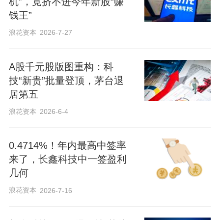
机”，竟挤不进今年新股“赚
钱王”
浪花资本
2026-7-27
A股千元股版图重构：科
技“新贵”批量登顶，茅台退
居第五
浪花资本
2026-6-4
0.4714%！年内最高中签率
来了，长鑫科技中一签盈利
几何
浪花资本
2026-7-16