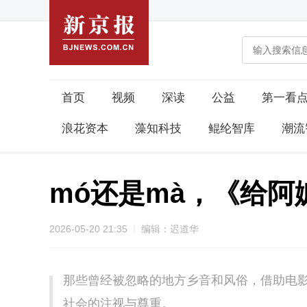
首页
视频
深读
公益
第一看
浪花资本
藻知科技
鲲纶智库
潮流
mó还是mà，《给
2026-05-20 21:35
编辑：迟道华
那些曾经被忽略的地方乡音和风俗，借助电
社会的注视与尊重。