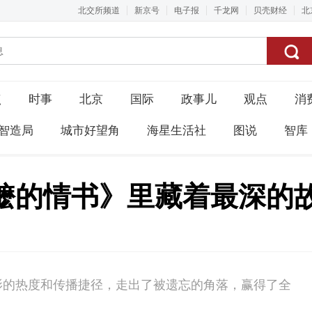
北交所频道
新京号
电子报
千龙网
贝壳财经
北
点
时事
北京
国际
政事儿
观点
消
智造局
城市好望角
海星生活社
图说
智库
阿嬷的情书》里藏着最深的
影的热度和传播捷径，走出了被遗忘的角落，赢得了全