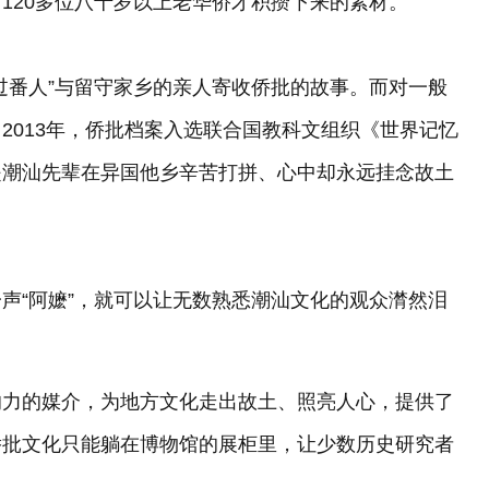
120多位八十岁以上老华侨才积攒下来的素材。
过番人”与留守家乡的亲人寄收侨批的故事。而对一般
2013年，侨批档案入选联合国教科文组织《世界记忆
是潮汕先辈在异国他乡辛苦打拼、心中却永远挂念故土
声“阿嬷”，就可以让无数熟悉潮汕文化的观众潸然泪
响力的媒介，为地方文化走出故土、照亮人心，提供了
侨批文化只能躺在博物馆的展柜里，让少数历史研究者