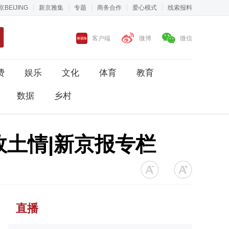
京BEIJING
新京雅集
专题
商务合作
爱心模式
线索报料
客户端
微博
微信
费
娱乐
文化
体育
教育
数据
乡村
故土情|新京报专栏
直播