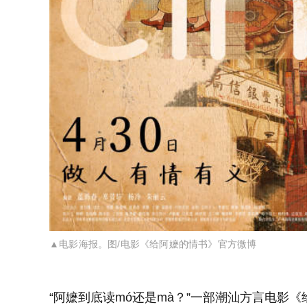
▲电影海报。图/电影《给阿嬷的情书》官方微博
“阿嬷到底读mó还是mà？”一部潮汕方言电影