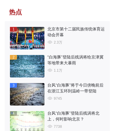
热点
北京市第十二届民族传统体育运
1
动会开幕
2.3万
“白海豚”登陆后残涡将给京津冀
2
等地带来大暴雨
1.1万
台风“白海豚”将于今日傍晚前后
3
在浙江玉环到温岭一带登陆
9745
台风“白海豚”登陆后残涡将北
4
上，何时影响北京？
7738