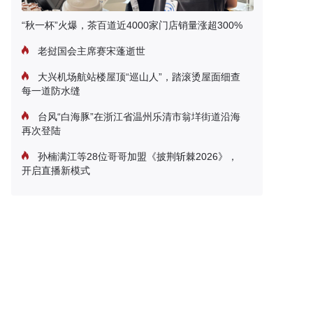
“秋一杯”火爆，茶百道近4000家门店销量涨超300%
老挝国会主席赛宋蓬逝世
大兴机场航站楼屋顶“巡山人”，踏滚烫屋面细查
每一道防水缝
台风“白海豚”在浙江省温州乐清市翁垟街道沿海
再次登陆
孙楠满江等28位哥哥加盟《披荆斩棘2026》，
开启直播新模式