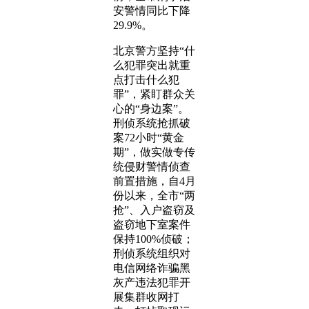
安警情同比下降
29.9%。
北京警方坚持“什
么犯罪突出就重
点打击什么犯
罪”，紧盯群众关
心的“身边案”。
刑侦系统抢抓破
案72小时“黄金
期”，做实做专传
统侵财警情侦查
前置措施，自4月
份以来，全市“两
抢”、入户盗窃及
盗窃地下室案件
保持100%侦破；
刑侦系统组织对
电信网络诈骗黑
灰产违法犯罪开
展集群收网打