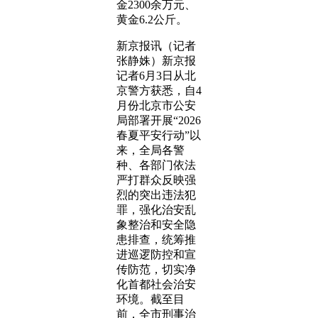
金2300余万元、
黄金6.2公斤。
新京报讯（记者
张静姝）新京报
记者6月3日从北
京警方获悉，自4
月份北京市公安
局部署开展“2026
春夏平安行动”以
来，全局各警
种、各部门依法
严打群众反映强
烈的突出违法犯
罪，强化治安乱
象整治和安全隐
患排查，统筹推
进巡逻防控和宣
传防范，切实净
化首都社会治安
环境。截至目
前，全市刑事治