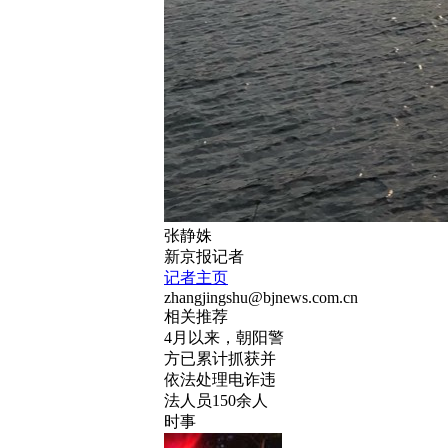
张静姝
新京报记者
记者主页
zhangjingshu@bjnews.com.cn
相关推荐
4月以来，朝阳警
方已累计抓获并
依法处理电诈违
法人员150余人
时事