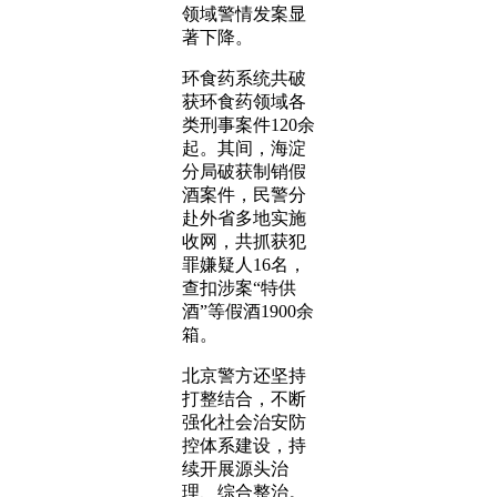
领域警情发案显
著下降。
环食药系统共破
获环食药领域各
类刑事案件120余
起。其间，海淀
分局破获制销假
酒案件，民警分
赴外省多地实施
收网，共抓获犯
罪嫌疑人16名，
查扣涉案“特供
酒”等假酒1900余
箱。
北京警方还坚持
打整结合，不断
强化社会治安防
控体系建设，持
续开展源头治
理、综合整治。