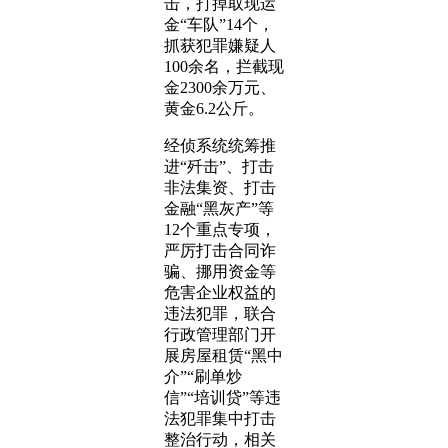
击，打掉取现运
金“车队”14个，
抓获犯罪嫌疑人
100余名，拦截现
金2300余万元、
黄金6.2公斤。
经侦系统统筹推
进“歼击”、打击
非法集资、打击
金融“黑灰产”等
12个重点专项，
严厉打击合同诈
骗、挪用资金等
危害企业权益的
违法犯罪，联合
行政管理部门开
展房屋租赁“黑中
介”“刷单炒
信”“培训贷”等违
法犯罪集中打击
整治行动，相关