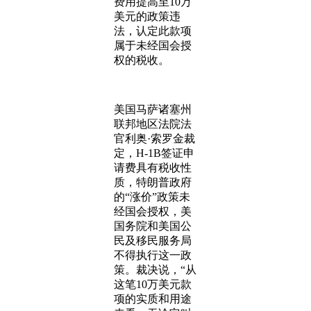
费用提高至10万
美元的政策违
法，认定此款项
属于未经国会授
权的税收。
美国马萨诸塞州
联邦地区法院法
官利奥·索罗金裁
定，H-1B签证申
请费具有税收性
质，特朗普政府
的“涨价”政策未
经国会授权，美
国务院和美国公
民及移民服务局
不得执行这一政
策。裁决说，“从
这笔10万美元款
项的实质和用途