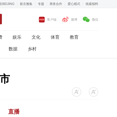
京BEIJING
新京雅集
专题
商务合作
爱心模式
线索报料
客户端
微博
微信
费
娱乐
文化
体育
教育
数据
乡村
9市
直播