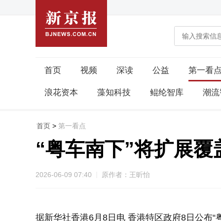
首页
视频
深读
公益
第一看
浪花资本
藻知科技
鲲纶智库
潮流
首页
>
第一看点
“粤车南下”将扩展覆
2026-06-09 07:40
原作者：王昕怡
据新华社香港6月8日电 香港特区政府8日公布