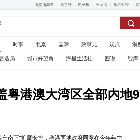
北交所频道
新京号
电子报
千龙网
贝壳财经
北
点
时事
北京
国际
政事儿
观点
消
智造局
城市好望角
海星生活社
图说
智库
盖粤港澳大湾区全部内地
“粤车南下”扩展安排，粤港两地政府同意在今年年中