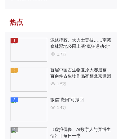
热点
泥浆摔跤、大力士竞技……南苑
1
森林湿地公园上演“疯狂运动会”
1.7万
首届中国古生物复原大赛启幕，
2
百余件古生物作品亮相北京世园
1.5万
微信“撤回”可撤回
3
1.4万
《虚拟偶像、AI数字人与赛博生
4
命》｜每日一书