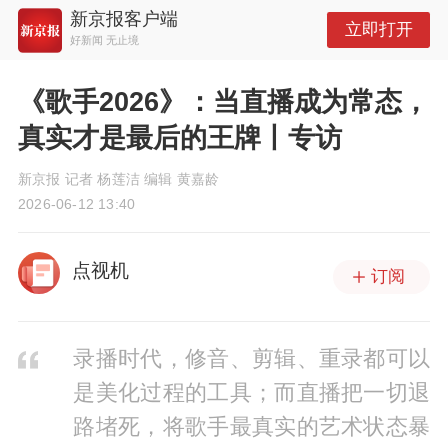
新京报客户端
立即打开
好新闻 无止境
《歌手2026》：当直播成为常态，
真实才是最后的王牌丨专访
新京报 记者 杨莲洁 编辑 黄嘉龄
2026-06-12 13:40
点视机
订阅
录播时代，修音、剪辑、重录都可以
是美化过程的工具；而直播把一切退
路堵死，将歌手最真实的艺术状态暴