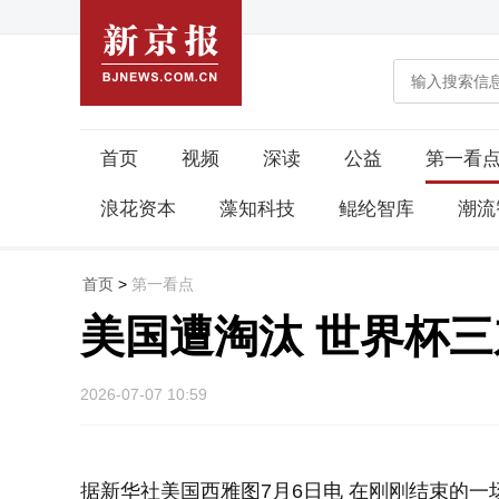
首页
视频
深读
公益
第一看
浪花资本
藻知科技
鲲纶智库
潮流
首页
>
第一看点
美国遭淘汰 世界杯
2026-07-07 10:59
据新华社美国西雅图7月6日电 在刚刚结束的一