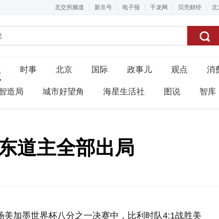
北交所频道
新京号
电子报
千龙网
贝壳财经
北
点
时事
北京
国际
政事儿
观点
消
智造局
城市好望角
海星生活社
图说
智库
三东道主全部出局
场美加墨世界杯八分之一决赛中，比利时队4:1战胜美