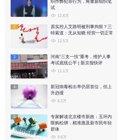
织作弊犯罪行为，将重新组织笔
试
12.6万
原实控人艾路明被刑事拘留？三
2
特索道：无从知晓 经营一切正常
12.5万
河南“三支一扶”重考，维护人事
3
考试底线公平 | 新京报快评
11.1万
新冠病毒检出率仍居首位，但上
4
升趋缓
6.2万
专家解读北京楼市新政：五环内
5
限购松绑，精准惠及新市民年轻
群体
5.6万