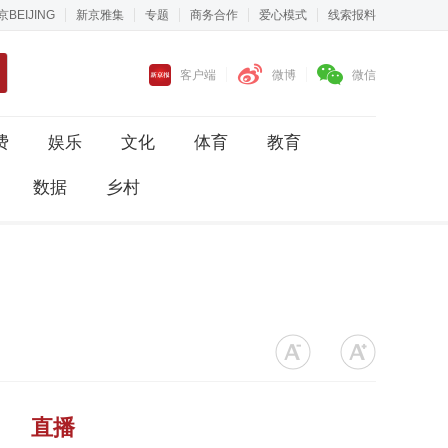
京BEIJING
新京雅集
专题
商务合作
爱心模式
线索报料
客户端
微博
微信
费
娱乐
文化
体育
教育
数据
乡村
直播