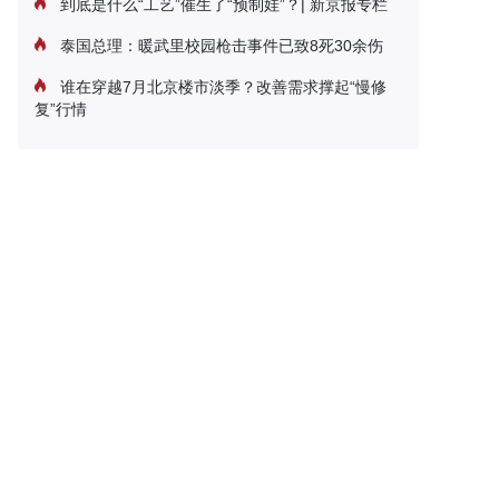
到底是什么“工艺”催生了“预制娃”？| 新京报专栏
泰国总理：暖武里校园枪击事件已致8死30余伤
谁在穿越7月北京楼市淡季？改善需求撑起“慢修
复”行情