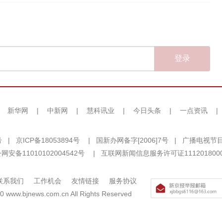
登录
|
新华网
|
中新网
|
慧科讯业
|
今日头条
|
一点资讯
|
号
|
京ICP备18053894号
|
国新办网备字[2006]7号
|
广播电视节目
网安备11010102004542号
|
互联网新闻信息服务许可证111201800
联系我们
工作机会
友情链接
服务协议
0 www.bjnews.com.cn All Rights Reserved