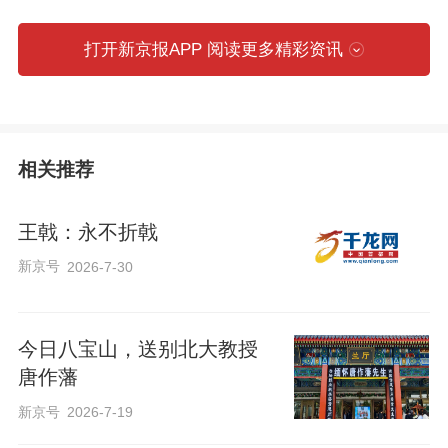
打开新京报APP 阅读更多精彩资讯
相关推荐
王戟：永不折戟
新京号
2026-7-30
今日八宝山，送别北大教授
唐作藩
何以《儒藏》，何以中国
新京号
2026-7-19