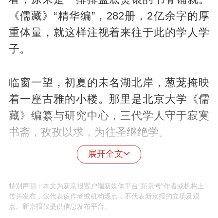
《儒藏》“精华编”，282册，2亿余字的厚
重体量，就这样注视着来往于此的学人学
子。
临窗一望，初夏的未名湖北岸，葱茏掩映
着一座古雅的小楼。那里是北京大学《儒
藏》编纂与研究中心，三代学人守于寂寞
书斋，孜孜以求，为往圣继绝学。
展开全文
日前，《儒藏》“精华编”斩获第十届教育部
科学研究优秀成果奖（人文社会科学）一
特别声明：本文为新京报客户端新媒体平台"新京号"作者或机构上
传并发布，仅代表该作者或机构观点，不代表新京报的立场及观
等奖。但《儒藏》的脚步并不停留于此，
点。新京报仅提供信息发布平台。
全本编纂工作已然启动。