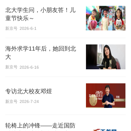
我想，只要我活着一天，我就愿意为这个
北大学生问，小朋友答！儿
工程来尽我的力。
童节快乐～
新京号
2026-6-1
2014年6月，在“《儒藏》精华编百册发布
会”上，尽管有医生叮嘱不能多讲话，87岁
海外求学11年后，她回到北
高龄、重病在身的《儒藏》工程首席专家
大
汤一介先生，仍然诚挚地表达着他的心
新京号
2026-6-16
愿。
2014年5月，习近平总书记到北大考察时，
专访北大校友邓煜
与汤一介教授促膝交谈，翻阅《儒藏》“精
新京号
2026-7-24
华编”已出版成果，称赞汤先生“做了一件有
非常大贡献的事情”。
轮椅上的冲锋——走近国防