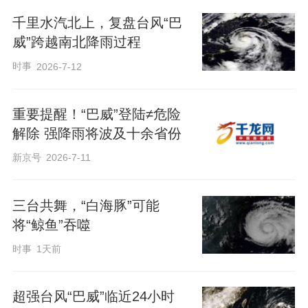
千里水汽北上，复盘台风“巴
威”跨越南北降雨过程
时事
2026-7-12
重要提醒！“巴威”登陆≠危险
解除 强降雨将波及十余省份
新京号
2026-7-11
三台共舞，“白海豚”可能
将“鲸鱼”吞噬
时事
1天前
超强台风“巴威”临近24小时