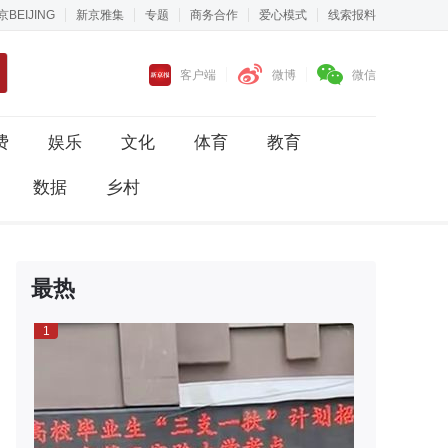
京BEIJING
新京雅集
专题
商务合作
爱心模式
线索报料
客户端
微博
微信
费
娱乐
文化
体育
教育
数据
乡村
最热
1