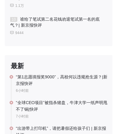
1.1万
谁给了笔试第二名花钱劝退笔试第一名的底
10
气？| 新京报快评
9444
最新
“第1志愿填报奖9000”，高校何以违规抢生源？|新
京报快评
6小时前
“全球CEO项目”被指杀猪盘，牛津大学一纸声明甩
不了锅|快评
7小时前
“出游带上打印机”，请把暑假还给孩子们 | 新京报