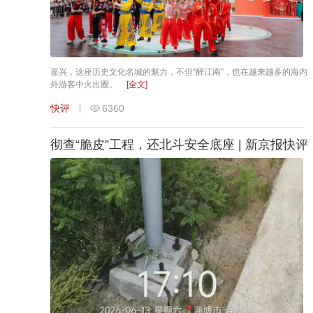
嘉兴，这座历史文化名城的魅力，不但“醉江南”，也在越来越多的海内
外游客中火出圈。
[全文]
快评
6360
彻查“脆皮”工程，还北斗安全底座 | 新京报快评