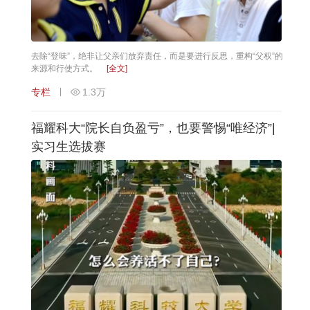
去除“登味”，绝非让父亲们放弃责任，而是要进行反思，重构“父权”的
来源和行使方式。
[全文]
专栏
1.3万
福耀科大“院长自负盈亏”，也要警惕“唯经济”|
实习生选拔赛