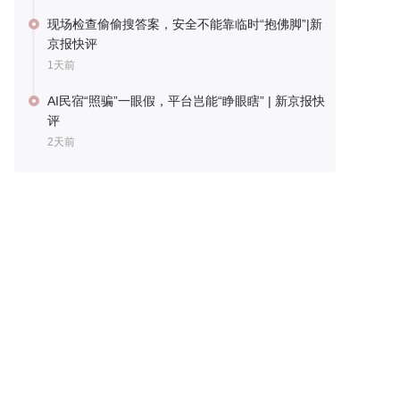
现场检查偷偷搜答案，安全不能靠临时“抱佛脚”|新
京报快评
1天前
AI民宿“照骗”一眼假，平台岂能“睁眼瞎” | 新京报快
评
2天前