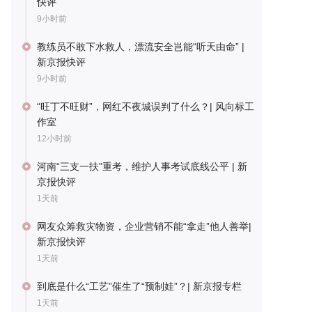
快评
9小时前
教练员不敢下水救人，漂流安全岂能“听天由命” |
新京报快评
9小时前
“旺丁不旺财”，网红不夜城误判了什么？| 风向标工
作室
12小时前
河南“三支一扶”重考，维护人事考试底线公平 | 新
京报快评
1天前
网友众筹救灾物资，企业营销不能“拿走”他人善举|
新京报快评
1天前
到底是什么“工艺”催生了“预制娃”？| 新京报专栏
1天前