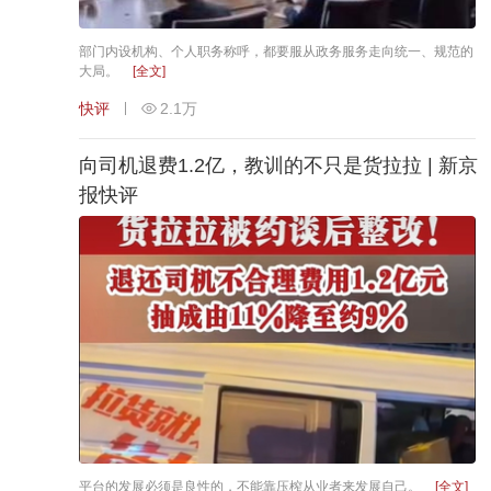
部门内设机构、个人职务称呼，都要服从政务服务走向统一、规范的
大局。
[全文]
快评
2.1万
向司机退费1.2亿，教训的不只是货拉拉 | 新京
报快评
平台的发展必须是良性的，不能靠压榨从业者来发展自己。
[全文]