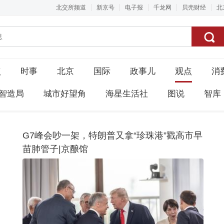
北交所频道
新京号
电子报
千龙网
贝壳财经
北
点
时事
北京
国际
政事儿
观点
消
智造局
城市好望角
海星生活社
图说
智库
G7峰会吵一架，特朗普又拿“珍珠港”戳高市早
苗肺管子|京酿馆