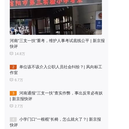
河南“三支一扶”重考，维护人事考试底线公平 | 新京报
快评
14.8万
单位该不该介入公职人员社会纠纷？| 风向标工
2
作室
6.7万
河南通报“三支一扶”查实作弊，事出反常必有妖
3
| 新京报快评
2.7万
小学门口“一根棍”长椅，怎么就火了？| 新京报
4
快评