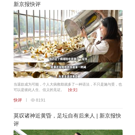
新京报快评
当退款成为可能，个人大病救助就多了一种语法，不只是施与受，也
可以是彼此人生、信义的见证。
[全文]
快评
8191
莫叹诸神近黄昏，足坛自有后来人 | 新京报快
评