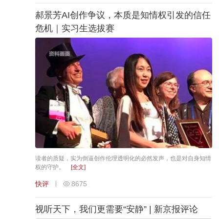
郝景芳AI创作争议，本质是知情权引发的信任
危机｜实习生选拔赛
读者的质疑，实为倒逼创作伦理透明化的必然发声，也是对自身知情
权的守护。
[全文]
快评
8675
视听天下，我们更需要“安静” | 新京报评论