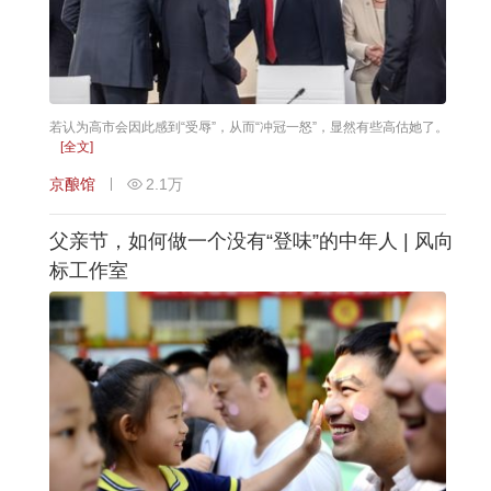
若认为高市会因此感到“受辱”，从而“冲冠一怒”，显然有些高估她了。
[全文]
京酿馆
2.1万
父亲节，如何做一个没有“登味”的中年人 | 风向
标工作室