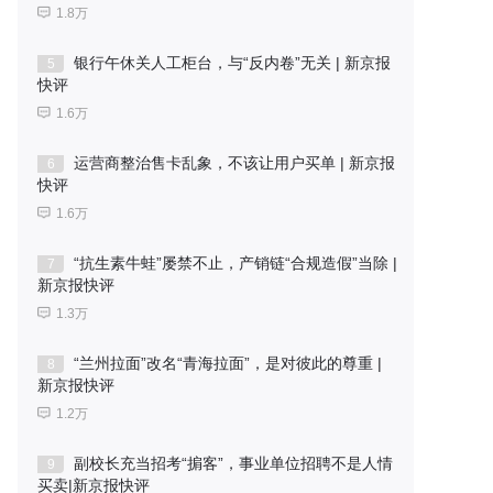
1.8万
银行午休关人工柜台，与“反内卷”无关 | 新京报
5
快评
1.6万
运营商整治售卡乱象，不该让用户买单 | 新京报
6
快评
1.6万
“抗生素牛蛙”屡禁不止，产销链“合规造假”当除 |
7
新京报快评
1.3万
“兰州拉面”改名“青海拉面”，是对彼此的尊重 |
8
新京报快评
1.2万
副校长充当招考“掮客”，事业单位招聘不是人情
9
买卖|新京报快评