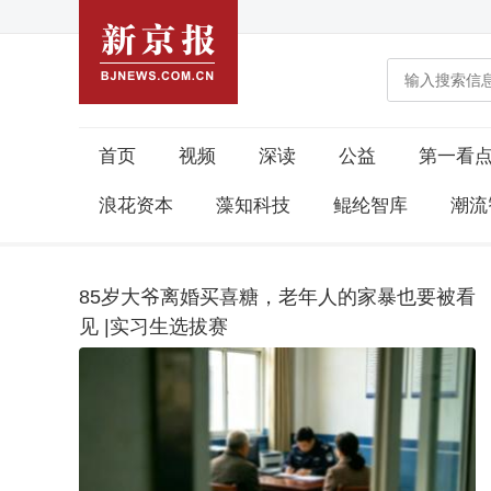
首页
视频
深读
公益
第一看
浪花资本
藻知科技
鲲纶智库
潮流
85岁大爷离婚买喜糖，老年人的家暴也要被看
见 |实习生选拔赛