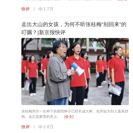
快评
1.7万
走出大山的女孩，为何不听张桂梅“别回来”的
叮嘱？|新京报快评
张桂梅穷尽一生种下的那些种子已经长成大树，也开始为别人遮风挡
雨。这正是教育的意义。
[全文]
快评
2.8万