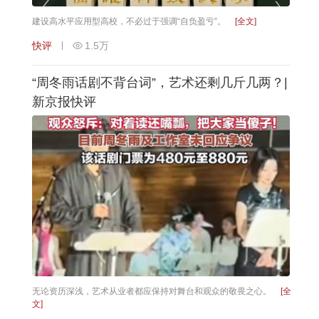
建设高水平应用型高校，不必过于强调“自负盈亏”。
[全文]
快评
1.5万
“周冬雨话剧不背台词”，艺术还剩几斤几两？|
新京报快评
无论资历深浅，艺术从业者都应保持对舞台和观众的敬畏之心。
[全
文]