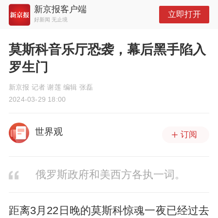
新京报客户端
立即打开
好新闻 无止境
莫斯科音乐厅恐袭，幕后黑手陷入
罗生门
新京报 记者 谢莲 编辑 张磊
2024-03-29 18:00
世界观
订阅
俄罗斯政府和美西方各执一词。
距离3月22日晚的莫斯科惊魂一夜已经过去