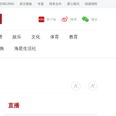
京BEIJING
新京雅集
专题
商务合作
爱心模式
线索报料
客户端
微博
微信
费
娱乐
文化
体育
教育
角
海星生活社
直播