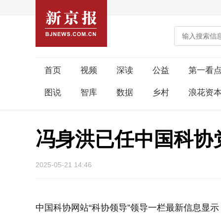
首页
视频
深读
公益
第一看
图说
智库
数据
乡村
浪花资
冯身洪已任中国科协
2025-05-21 14:46
中国科协网站“科协领导”领导一栏最新信息显示