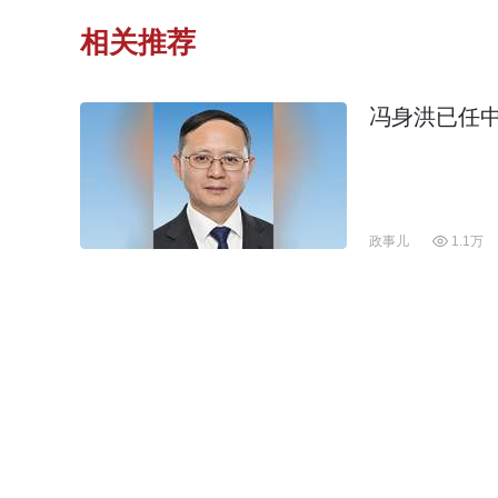
相关推荐
冯身洪已任
政事儿
1.1万