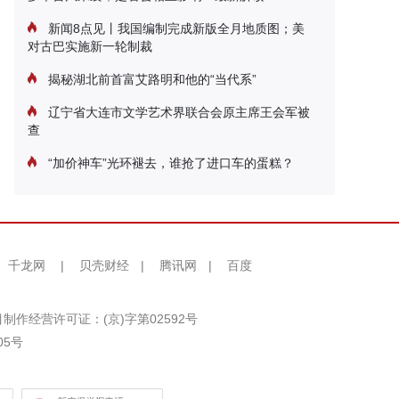
新闻8点见丨我国编制完成新版全月地质图；美
对古巴实施新一轮制裁
揭秘湖北前首富艾路明和他的“当代系”
辽宁省大连市文学艺术界联合会原主席王会军被
查
“加价神车”光环褪去，谁抢了进口车的蛋糕？
千龙网
|
贝壳财经
|
腾讯网
|
百度
制作经营许可证：(京)字第02592号
05号