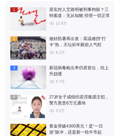
原实控人艾路明被刑事拘留？三
1
特索道：无从知晓 经营一切正常
12.4万
做好防暑再出发：高温难挡“打
2
卡”热，天坛祈年殿前人气旺
6.1万
新冠病毒检出率仍居首位，但上
3
升趋缓
5.7万
27岁女子成组织卖淫集团主犯，
4
警方悬赏8万元通缉
5.2万
黄金突破4300美元！是“一日
5
游”脉冲，还是新一轮牛市起