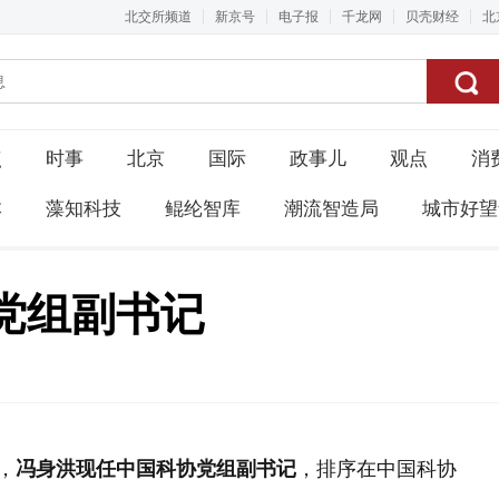
北交所频道
新京号
电子报
千龙网
贝壳财经
北
点
时事
北京
国际
政事儿
观点
消
本
藻知科技
鲲纶智库
潮流智造局
城市好望
党组副书记
，
冯身洪现任中国科协党组副书记
，排序在中国科协