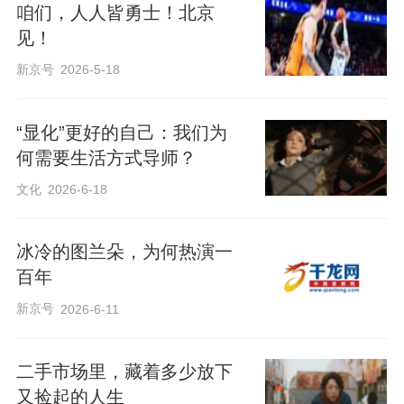
咱们，人人皆勇士！北京
见！
新京号
2026-5-18
“显化”更好的自己：我们为
何需要生活方式导师？
文化
2026-6-18
冰冷的图兰朵，为何热演一
百年
新京号
2026-6-11
二手市场里，藏着多少放下
又捡起的人生