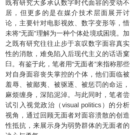
既有研究大多承认数字时代面容的变动不
居，但更多的是在媒介技术层面展开讨
论，主要针对电影视效、数字变形等，惜
未将“无面”理解为一种个体处境或困境。加
之既有研究往往止步于哀叹数字面容真实
性的消散，难免陷入后现代主义的话语窠
臼。有鉴于此，笔者用“无面者”来指称那些
对自身面容丧失掌控的个体，他们面临被
羞辱、被鄙夷、被驱逐、被惩罚的命运，
麻烦缠身，深陷泥淖。与此同时，笔者尝
试引入视觉政治（visual politics）的分析
视角，通过回顾无面者对面容溃散的创造
性抵抗，来展示身为弱势群体的无面者的