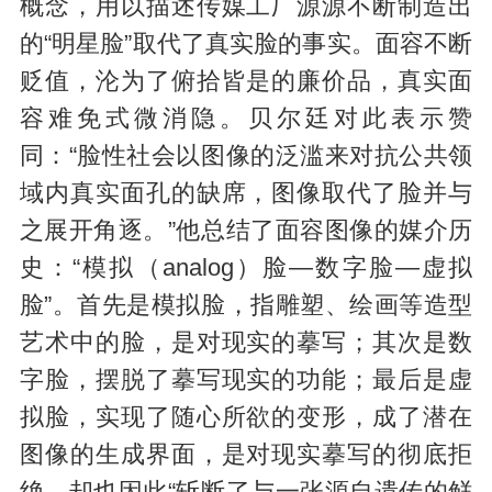
概念，用以描述传媒工厂源源不断制造出
的“明星脸”取代了真实脸的事实。面容不断
贬值，沦为了俯拾皆是的廉价品，真实面
容难免式微消隐。贝尔廷对此表示赞
同：“脸性社会以图像的泛滥来对抗公共领
域内真实面孔的缺席，图像取代了脸并与
之展开角逐。”他总结了面容图像的媒介历
史：“模拟（analog）脸—数字脸—虚拟
脸”。首先是模拟脸，指雕塑、绘画等造型
艺术中的脸，是对现实的摹写；其次是数
字脸，摆脱了摹写现实的功能；最后是虚
拟脸，实现了随心所欲的变形，成了潜在
图像的生成界面，是对现实摹写的彻底拒