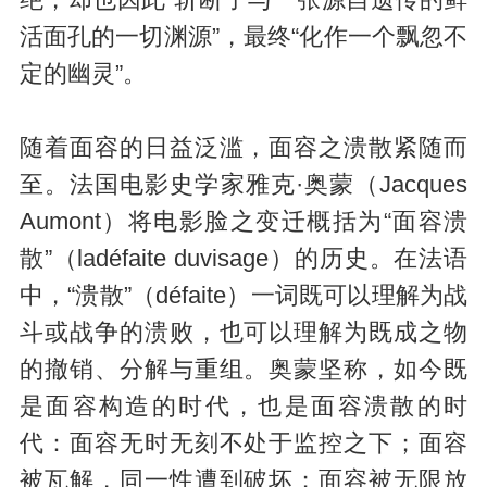
绝，却也因此“斩断了与一张源自遗传的鲜
活面孔的一切渊源”，最终“化作一个飘忽不
定的幽灵”。
随着面容的日益泛滥，面容之溃散紧随而
至。法国电影史学家雅克·奥蒙（Jacques
Aumont）将电影脸之变迁概括为“面容溃
散”（ladéfaite duvisage）的历史。在法语
中，“溃散”（défaite）一词既可以理解为战
斗或战争的溃败，也可以理解为既成之物
的撤销、分解与重组。奥蒙坚称，如今既
是面容构造的时代，也是面容溃散的时
代：面容无时无刻不处于监控之下；面容
被瓦解，同一性遭到破坏；面容被无限放