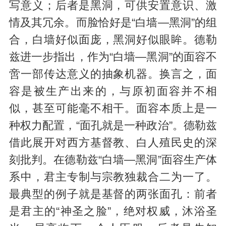
写意义；后者是黑洞，可供安置意识、激
情及其冗余。而脸恰好是“白墙—黑洞”的组
合，白墙好似面庞，黑洞好似眼眸。德勒
兹进一步指出，作为“白墙—黑洞”的面容不
啻一部传达意义的抽象机器。换言之，面
容是被生产出来的，与原初面容并不相
似，甚至可能毫不相干。面容本质上是一
种权力配置，“面孔就是一种政治”。德勒兹
借此展开对西方基督教、白人殖民史的深
刻批判。在德勒兹“白墙—黑洞”面容生产体
系中，君主专制与宗教独裁合二为一了。
最典型的例子就是基督的两张面孔：前者
是君主的“神圣之脸”，绝对权威，沐浴圣