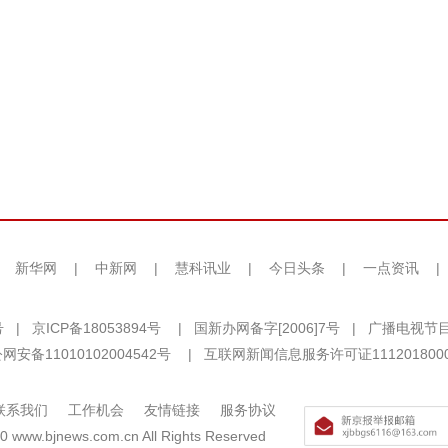
|
新华网
|
中新网
|
慧科讯业
|
今日头条
|
一点资讯
|
号
|
京ICP备18053894号
|
国新办网备字[2006]7号
|
广播电视节目
网安备11010102004542号
|
互联网新闻信息服务许可证111201800
联系我们
工作机会
友情链接
服务协议
0 www.bjnews.com.cn All Rights Reserved