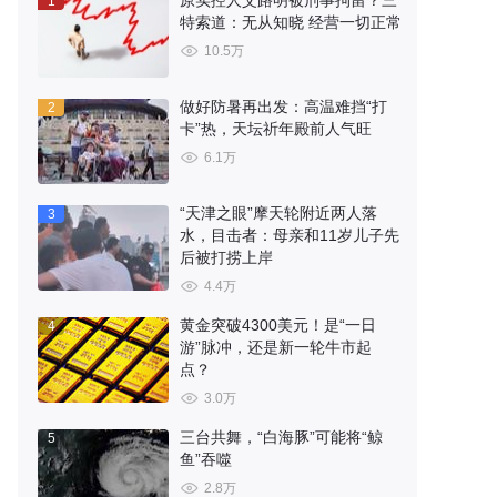
原实控人艾路明被刑事拘留？三
1
特索道：无从知晓 经营一切正常
10.5万
做好防暑再出发：高温难挡“打
2
卡”热，天坛祈年殿前人气旺
6.1万
“天津之眼”摩天轮附近两人落
3
水，目击者：母亲和11岁儿子先
后被打捞上岸
4.4万
黄金突破4300美元！是“一日
4
游”脉冲，还是新一轮牛市起
点？
3.0万
三台共舞，“白海豚”可能将“鲸
5
鱼”吞噬
2.8万