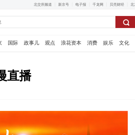
北交所频道
新京号
电子报
千龙网
贝壳财经
北
京
国际
政事儿
观点
浪花资本
消费
娱乐
文化
视频组
慢直播