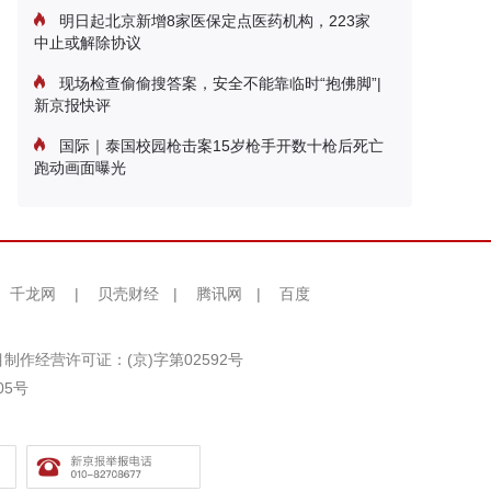
明日起北京新增8家医保定点医药机构，223家
中止或解除协议
现场检查偷偷搜答案，安全不能靠临时“抱佛脚”|
新京报快评
国际｜泰国校园枪击案15岁枪手开数十枪后死亡
跑动画面曝光
千龙网
|
贝壳财经
|
腾讯网
|
百度
制作经营许可证：(京)字第02592号
05号