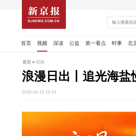
首页
视频
深读
公益
第一看点
时事
北
潮流智造局
城市好望角
海星生活社
稿件组
首页
>
视频
浪漫日出丨追光海盐
2026-04-23 16:54