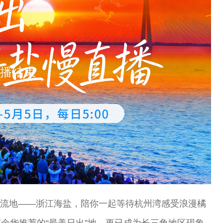
播结束
”顶流地——浙江海盐，陪你一起等待杭州湾感受浪漫橘