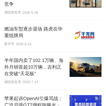
竞争
潮流智造局
2026-5-28
燃油车型逐步退场 路虎在华
重组牌局
新京号
2026-6-16
半年国内卖了102.1万辆、海
外月销首超10万辆，吉利正
在突破“天花板”
潮流智造局
2026-7-13
苹果起诉OpenAI引爆骂战；
广汽启境GT7增程版曝光；