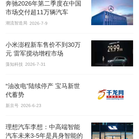
奔驰2026年第二季度在中国
市场交付超11万辆汽车
潮流智造局
2026-7-9
小米澎程新车售价不到30万
元 雷军搅动增程市场
藻知科技
2026-7-31
“油改电”陆续停产 宝马新世
代蓄势
新京号
2026-6-23
理想汽车李想：中高端智能
汽车未来3-5年是具身智能的