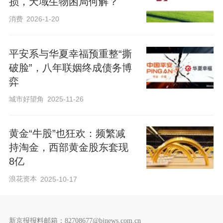
损，天域生物困局何解？
消费
2026-1-20
平安系与华夏幸福预重整“撕
破脸”，八年联姻终成债务博
弈
城市好望角
2025-11-26
黄金“牛股”也狂欢：频繁减
持淘金，西部黄金股东套现
8亿
浪花资本
2025-10-17
新京报报料邮箱：82708677@bjnews.com.cn