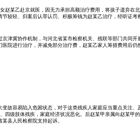
的孙女赵某乙赴京就医，因无力承担高额治疗费用，将孩子遗弃在
情节较轻、归案后认罪认罚、积极筹钱为赵某乙治疗，经听证考
过京津冀协作机制，与河北省某市检察机关、残联等部门共同开
门医院进行治疗，并减免部分治疗费，赵某乙家人筹措费用后仍
大变故容易陷入危困状态，对于这类残疾人家庭应当重点关注、
疾、四级肢体残疾，家庭经济状况恶化。后赵某甲亲属向赵某甲的父
省某县人民检察院支持起诉。