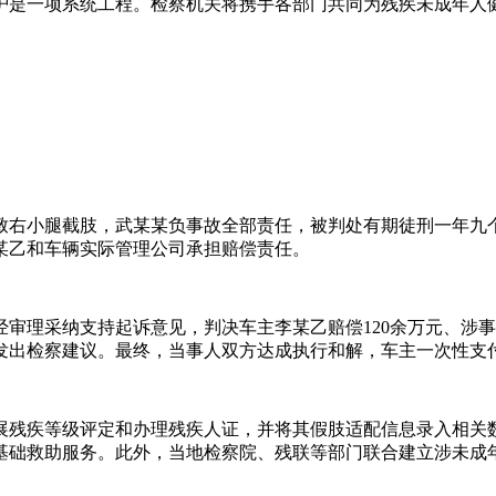
护是一项系统工程。检察机关将携手各部门共同为残疾未成年人健
重伤致右小腿截肢，武某某负事故全部责任，被判处有期徒刑一年
某乙和车辆实际管理公司承担赔偿责任。
院经审理采纳支持起诉意见，判决车主李某乙赔偿120余万元、
院发出检察建议。最终，当事人双方达成执行和解，车主一次性支付
展残疾等级评定和办理残疾人证，并将其假肢适配信息录入相关
基础救助服务。此外，当地检察院、残联等部门联合建立涉未成年