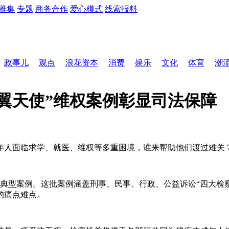
雅集
专题
商务合作
爱心模式
线索报料
政事儿
观点
浪花资本
消费
娱乐
文化
体育
潮
翼天使”维权案例彰显司法保障
年人面临求学、就医、维权等多重困境，谁来帮助他们渡过难关
护典型案例。这批案例涵盖刑事、民事、行政、公益诉讼“四大检
的痛点难点。