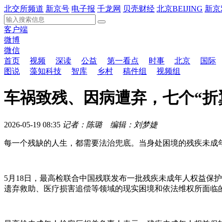
北交所频道
新京号
电子报
千龙网
贝壳财经
北京BEIJING
新京
客户端
微博
微信
首页
视频
深读
公益
第一看点
时事
北京
国际
图说
藻知科技
智库
乡村
稿件组
视频组
车祸致残、因病遭弃，七个“折
2026-05-19 08:35
记者：陈璐 编辑：刘梦婕
每一个残缺的人生，都需要法治兜底。当身处困境的残疾未成
5月18日，最高检联合中国残联发布一批残疾未成年人权益保
遗弃救助、医疗损害追偿等领域的现实困境和依法维权所面临