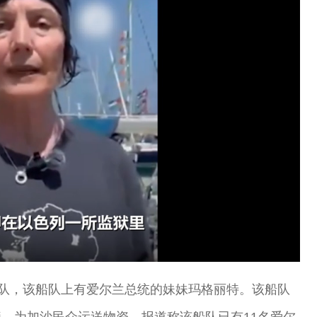
船队，该船队上有爱尔兰总统的妹妹玛格丽特。该船队