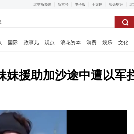
北交所频道
新京号
电子报
千龙网
贝壳财经
北
京
国际
政事儿
观点
浪花资本
消费
娱乐
文化
视频组
妹妹援助加沙途中遭以军