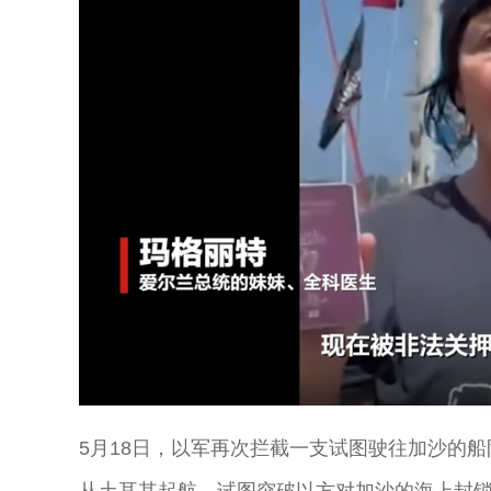
Loaded
:
Unmute
82.54%
5月18日，以军再次拦截一支试图驶往加沙的