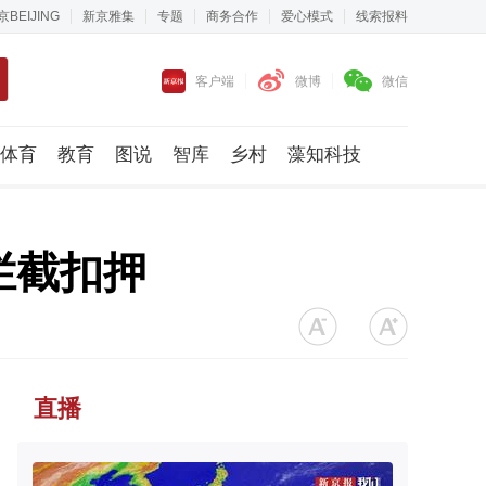
京BEIJING
新京雅集
专题
商务合作
爱心模式
线索报料
客户端
微博
微信
体育
教育
图说
智库
乡村
藻知科技
拦截扣押
直播