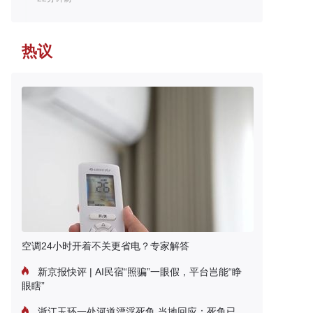
热议
空调24小时开着不关更省电？专家解答
新京报快评 | AI民宿“照骗”一眼假，平台岂能“睁
眼瞎”
浙江玉环一处河道漂浮死鱼 当地回应：死鱼已