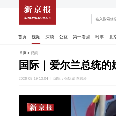
首页
视频
深读
公益
第一看点
时事
北
潮流智造局
城市好望角
海星生活社
稿件组
首页
>
视频
国际｜爱尔兰总统的
2026-05-19 13:04
编辑：张锦嫣 李霞玲