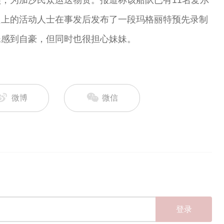
，为加沙民众运送物资。报道称该船队已有11名爱尔
只上的活动人士在事发后发布了一段玛格丽特预先录制
妹感到自豪，但同时也很担心妹妹。
微博
微信
登录