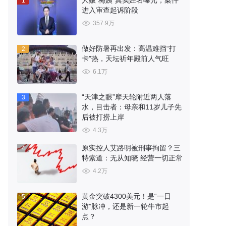
人贩“梅姨”真实姓名曝光，案件
1
进入审查起诉阶段
357.9万
做好防暑再出发：高温难挡“打
2
卡”热，天坛祈年殿前人气旺
6.1万
“天津之眼”摩天轮附近两人落
3
水，目击者：母亲和11岁儿子先
后被打捞上岸
4.3万
原实控人艾路明被刑事拘留？三
4
特索道：无从知晓 经营一切正常
4.2万
黄金突破4300美元！是“一日
5
游”脉冲，还是新一轮牛市起
点？