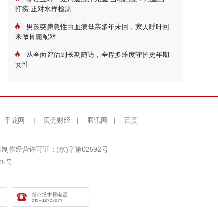
打捞 正对水样检测
男孩突患急性白血病母亲多年未回，家人呼吁回
来做骨髓配对
从全面评估到长期随访，全程多维度守护更年期
女性
千龙网
|
贝壳财经
|
腾讯网
|
百度
制作经营许可证：(京)字第02592号
05号