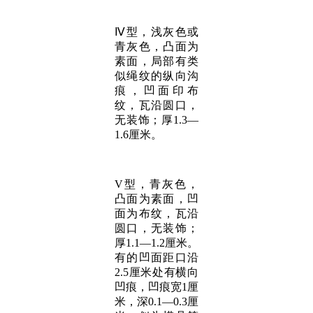
Ⅳ型，浅灰色或
青灰色，凸面为
素面，局部有类
似绳纹的纵向沟
痕，凹面印布
纹，瓦沿圆口，
无装饰；厚1.3—
1.6厘米。
V型，青灰色，
凸面为素面，凹
面为布纹，瓦沿
圆口，无装饰；
厚1.1—1.2厘米。
有的凹面距口沿
2.5厘米处有横向
凹痕，凹痕宽1厘
米，深0.1—0.3厘