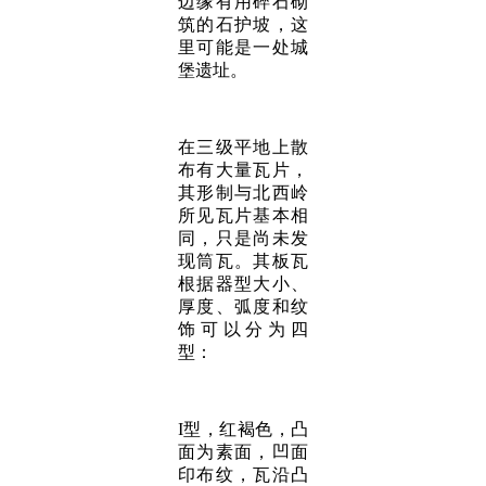
边缘有用碎石砌
筑的石护坡，这
里可能是一处城
堡遗址。
在三级平地上散
布有大量瓦片，
其形制与北西岭
所见瓦片基本相
同，只是尚未发
现筒瓦。其板瓦
根据器型大小、
厚度、弧度和纹
饰可以分为四
型：
I型，红褐色，凸
面为素面，凹面
印布纹，瓦沿凸