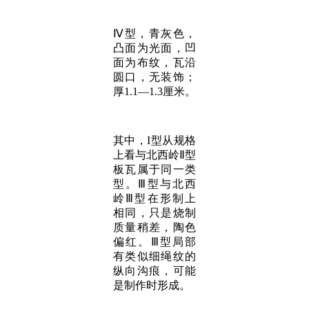
Ⅳ型，青灰色，
凸面为光面，凹
面为布纹，瓦沿
圆口，无装饰；
厚1.1—1.3厘米。
其中，I型从规格
上看与北西岭Ⅱ型
板瓦属于同一类
型。Ⅲ型与北西
岭Ⅲ型在形制上
相同，只是烧制
质量稍差，陶色
偏红。Ⅲ型局部
有类似细绳纹的
纵向沟痕，可能
是制作时形成。