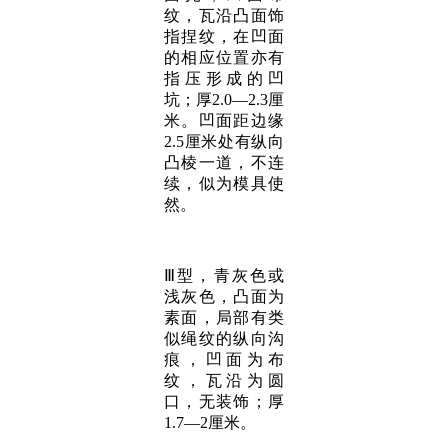
纹，瓦沿凸面饰
指捏纹，在凹面
的相应位置亦有
指压形成的凹
坑；厚2.0—2.3厘
米。凹面距边缘
2.5厘米处有纵向
凸棱一道，不连
续，似为模具使
然。
Ⅲ型，青灰色或
浅灰色，凸面为
素面，局部有类
似绳纹的纵向沟
痕，凹面为布
纹，瓦沿为圆
口，无装饰；厚
1.7—2厘米。