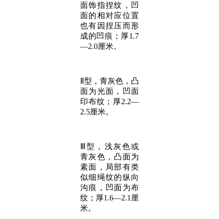
面饰指捏纹，凹
面的相对应位置
也有因捏压而形
成的凹痕；厚1.7
—2.0厘米。
Ⅱ型，青灰色，凸
面为光面，凹面
印布纹；厚2.2—
2.5厘米。
Ⅲ型，浅灰色或
青灰色，凸面为
素面，局部有类
似细绳纹的纵向
沟痕，凹面为布
纹；厚1.6—2.1厘
米。