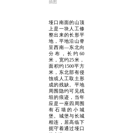
插图
垭口南面的山顶
上是一块人工修
整出来的长形平
地，平地沿山脊
呈西南—东北向
分布，长约60
米，宽约25米，
面积约1500平方
米，东北部有侵
蚀或人工取土形
成的残缺。平地
周围隐约可见残
垣的痕迹，当年
应是一座四周围
有石墙的小城
堡。城堡与长城
相连，居高临下
扼守着通过垭口