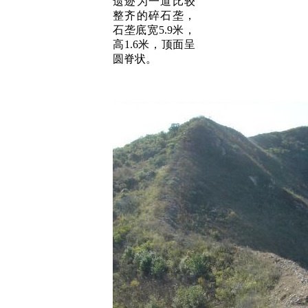
遗迹为一道比较
整齐的碎石垄，
石垄底宽5.9米，
高1.6米，顶面呈
圆脊状。