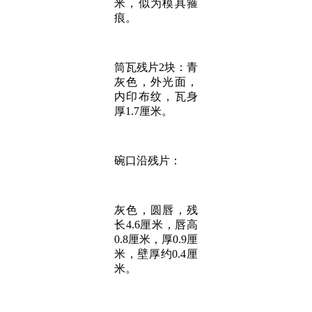
米，似为模具箍
痕。
筒瓦残片2块：青
灰色，外光面，
内印布纹，瓦身
厚1.7厘米。
碗口沿残片：
灰色，圆唇，残
长4.6厘米，唇高
0.8厘米，厚0.9厘
米，壁厚约0.4厘
米。