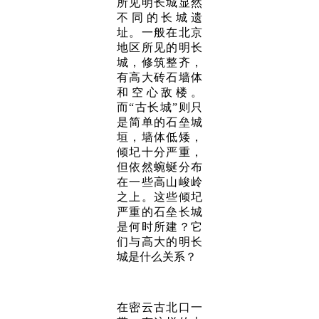
所见明长城显然
不同的长城遗
址。一般在北京
地区所见的明长
城，修筑整齐，
有高大砖石墙体
和空心敌楼。
而“古长城”则只
是简单的石垒城
垣，墙体低矮，
倾圮十分严重，
但依然蜿蜒分布
在一些高山峻岭
之上。这些倾圮
严重的石垒长城
是何时所建？它
们与高大的明长
城是什么关系？
在密云古北口一