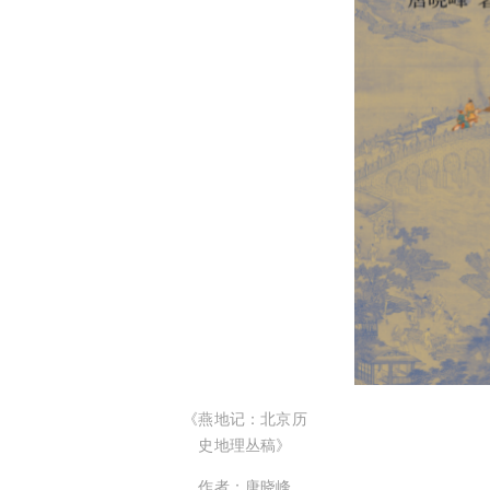
《燕地记：北京历
史地理丛稿》
作者：唐晓峰