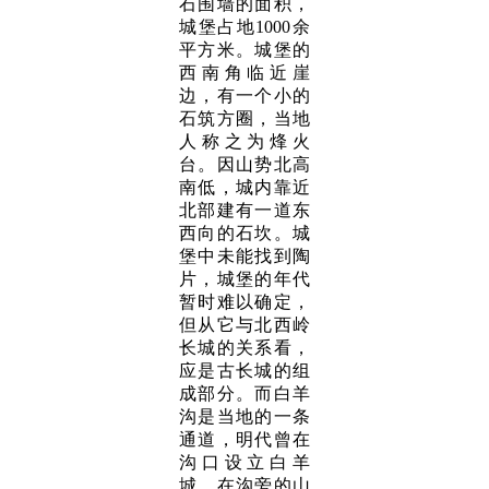
石围墙的面积，
城堡占地1000余
平方米。城堡的
西南角临近崖
边，有一个小的
石筑方圈，当地
人称之为烽火
台。因山势北高
南低，城内靠近
北部建有一道东
西向的石坎。城
堡中未能找到陶
片，城堡的年代
暂时难以确定，
但从它与北西岭
长城的关系看，
应是古长城的组
成部分。而白羊
沟是当地的一条
通道，明代曾在
沟口设立白羊
城，在沟旁的山