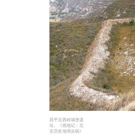
昌平北西岭城堡遗
址。《燕地记：北
京历史地理丛稿》