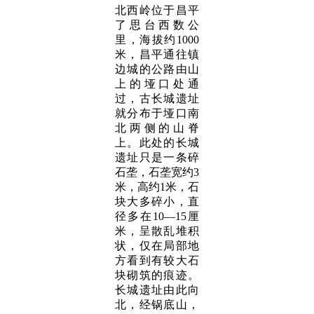
北西岭位于昌平
了思台西数公
里，海拔约1000
米，昌平通往镇
边城的公路由山
上的垭口处通
过，古长城遗址
就分布于垭口南
北两侧的山脊
上。此处的长城
遗址只是一条碎
石垄，石垄宽约3
米，高约1米，石
块大多碎小，直
径多在10—15厘
米，呈散乱堆积
状，仅在局部地
方看到有较大石
块砌筑的痕迹。
长城遗址由此向
北，经锅底山，