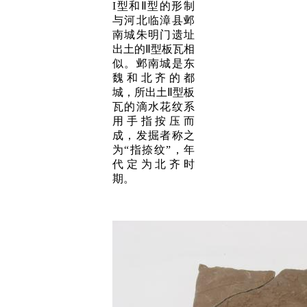
I型和Ⅱ型的形制
与河北临漳县邺
南城朱明门遗址
出土的Ⅱ型板瓦相
似。邺南城是东
魏和北齐的都
城，所出土Ⅱ型板
瓦的滴水花纹系
用手指按压而
成，发掘者称之
为“指捺纹”，年
代定为北齐时
期。