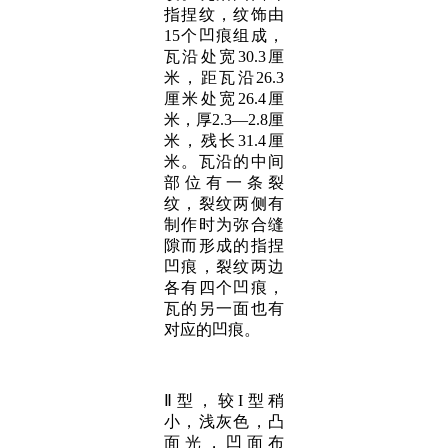
指捏纹，纹饰由
15个凹痕组成，
瓦沿处宽30.3厘
米，距瓦沿26.3
厘米处宽26.4厘
米，厚2.3—2.8厘
米，残长31.4厘
米。瓦沿的中间
部位有一条裂
纹，裂纹两侧有
制作时为弥合缝
隙而形成的指捏
凹痕，裂纹两边
各有四个凹痕，
瓦的另一面也有
对应的凹痕。
Ⅱ型，较I型稍
小，浅灰色，凸
面光，凹面布