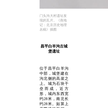
门头沟大村遗址发
现的瓦片。《燕地
记：北京历史地理
丛稿》插图
昌平白羊沟古城
堡遗址
位于昌平白羊沟
中部，城堡建在
沟北侧的高崖之
上。城为石块干
垒而成，近方
形，城内东西宽
约28米，南北长
约28米。如算上