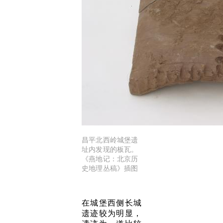
昌平北西岭城堡遗
址内发现的板瓦。
《燕地记：北京历
史地理丛稿》插图
在城堡西侧长城
遗迹较为明显，