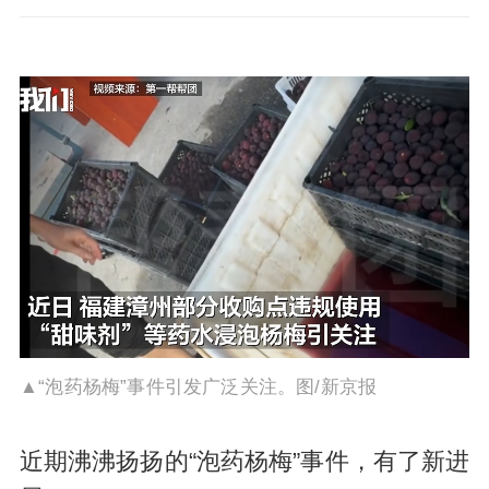
▲“泡药杨梅”事件引发广泛关注。图/新京报
近期沸沸扬扬的“泡药杨梅”事件，有了新进