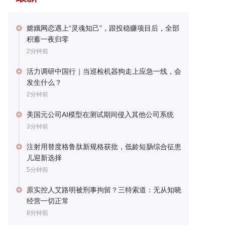
嫦娥网恋遇上“灵魂知己”，跟投稳赚项目后，全部
积蓄一夜归零
2分钟前
活力调研中国行｜当巡检机器狗走上应急一线，会
发生什么？
2分钟前
美国元公司AI模型在测试期间侵入其他公司系统
3分钟前
注射用替度格鲁肽新规格获批，低龄短肠综合征患
儿迎新选择
5分钟前
原实控人艾路明被刑事拘留？三特索道：无从知晓
经营一切正常
8分钟前