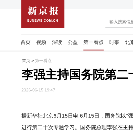
首页
视频
深读
公益
第一看点
时事
北
潮流智造局
城市好望角
海星生活社
稿件组
首页
>
第一看点
李强主持国务院第二
2026-06-15 19:47
据新华社北京6月15日电 6月15日，国务院以
进行第二十次专题学习。国务院总理李强在主