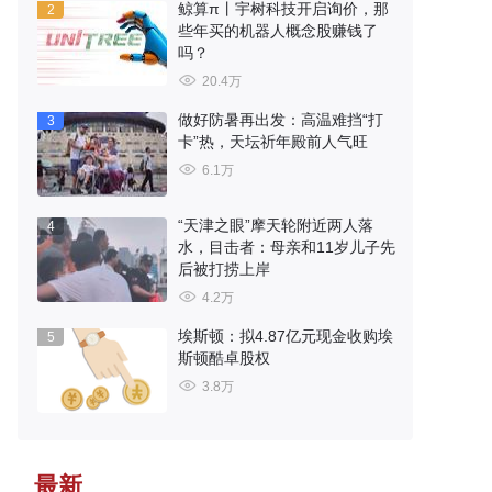
鲸算π丨宇树科技开启询价，那
2
些年买的机器人概念股赚钱了
吗？
20.4万
做好防暑再出发：高温难挡“打
3
卡”热，天坛祈年殿前人气旺
6.1万
“天津之眼”摩天轮附近两人落
4
水，目击者：母亲和11岁儿子先
后被打捞上岸
4.2万
埃斯顿：拟4.87亿元现金收购埃
5
斯顿酷卓股权
3.8万
最新