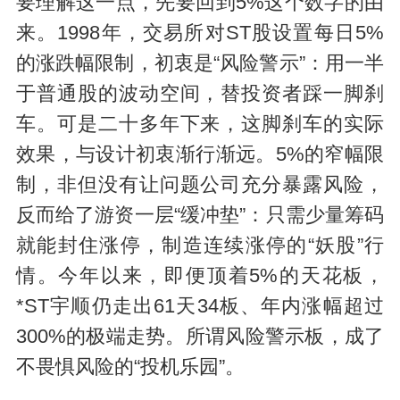
要理解这一点，先要回到5%这个数字的由
来。1998年，交易所对ST股设置每日5%
的涨跌幅限制，初衷是“风险警示”：用一半
于普通股的波动空间，替投资者踩一脚刹
车。可是二十多年下来，这脚刹车的实际
效果，与设计初衷渐行渐远。5%的窄幅限
制，非但没有让问题公司充分暴露风险，
反而给了游资一层“缓冲垫”：只需少量筹码
就能封住涨停，制造连续涨停的“妖股”行
情。今年以来，即便顶着5%的天花板，
*ST宇顺仍走出61天34板、年内涨幅超过
300%的极端走势。所谓风险警示板，成了
不畏惧风险的“投机乐园”。