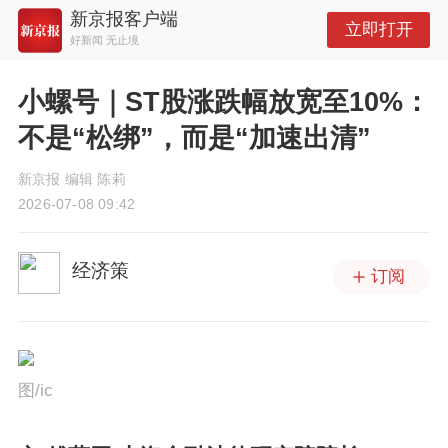
新京报客户端
立即打开
好新闻 无止境
小螺号｜ST股涨跌幅放宽至10%：
不是“松绑”，而是“加速出清”
新京报 编辑 陈莉
2026-07-08 09:42
经济策
订阅
图/ic