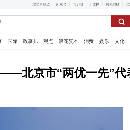
北交所频道
新京号
电子报
千龙网
贝壳财经
北
京
国际
政事儿
观点
浪花资本
消费
娱乐
文化
视频组
”——北京市“两优一先”