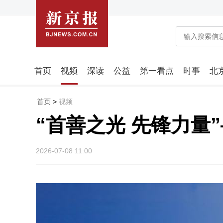
首页
视频
深读
公益
第一看点
时事
北
教育
图说
藻知科技
智库
乡村
稿件组
首页
>
视频
“首善之光 先锋力量
2026-07-08 11:00