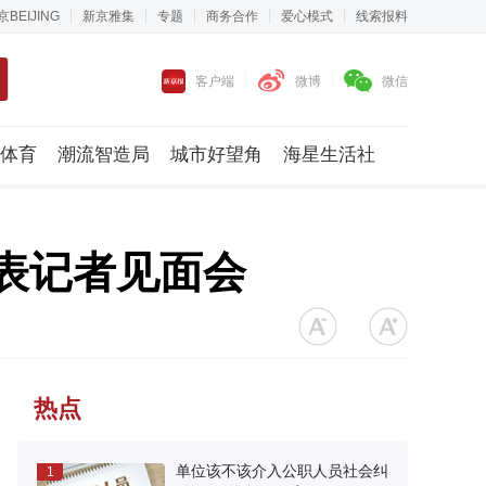
京BEIJING
新京雅集
专题
商务合作
爱心模式
线索报料
客户端
微博
微信
体育
潮流智造局
城市好望角
海星生活社
代表记者见面会
热点
单位该不该介入公职人员社会纠
1