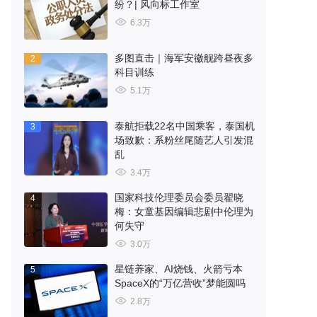
纷？| 风向标工作室
6.3万
多图直击｜海军安徽舰跨昼夜多
2
科目训练
5.1万
泰航拒载22名中国乘客，泰国机
3
场致歉：系粉丝尾随艺人引发混
乱
3.4万
国家科技伦理委员会委员翟晓
4
梅：女童基因编辑悲剧中伦理为
何失守
3.0万
星链养家、AI烧钱、火箭亏本
5
SpaceX的“万亿营收”梦能圆吗
2.8万