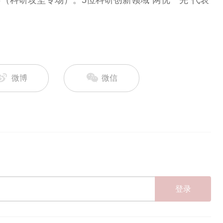
会（科研攻坚专场）。5位科研创新领域“两优一先”代表
微博
微信
登录