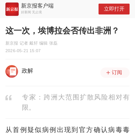
新京报客户端
立即打开
好新闻 无止境
这一次，埃博拉会否传出非洲？
新京报 记者 戴轩 编辑 张磊
2026-05-21 15:07
政解
订阅
专家：跨洲大范围扩散风险相对有
限。
从首例疑似病例出现到官方确认病毒毒