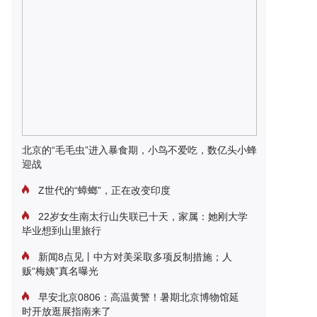
北京的“毛毛虫”进入暴食期，小鸟不爱吃，数亿头小蜂
迎战
Z世代的“蟑螂”，正在改变印度
22岁女生南太行山失联已十天，家属：她刚大学
毕业想到山里旅行
新闻8点见丨中方对美采取多项反制措施；人
贩“梅姨”真名曝光
早安北京0806：高温黄警！暑期北京博物馆延
时开放逛展指南来了