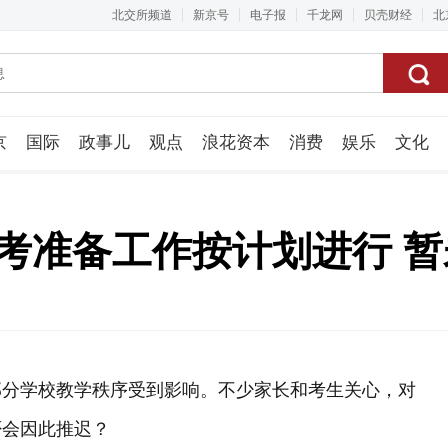
北交所频道
新京号
电子报
千龙网
贝壳财经
北
京
国际
政事儿
观点
浪花资本
消费
娱乐
文化
视频组
中考准备工作按计划进行 
部分学校教学秩序受到影响。不少家长和考生关心，对
否会因此推迟？