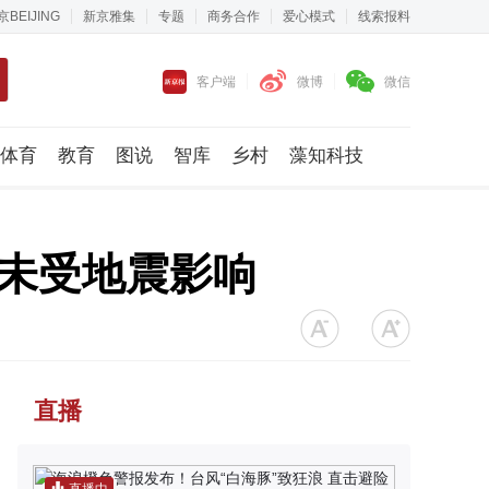
京BEIJING
新京雅集
专题
商务合作
爱心模式
线索报料
客户端
微博
微信
体育
教育
图说
智库
乡村
藻知科技
暂未受地震影响
直播