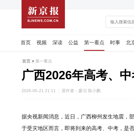
首页
视频
深读
公益
第一看点
时事
北
潮流智造局
城市好望角
海星生活社
稿件组
首页
>
第一看点
广西2026年高考、
2026-05-21 21:11
原作者：廖汨 陈小鹏
据央视新闻消息，近日，广西柳州发生地震，
于受灾地区而言，即将到来的高考、中考，是