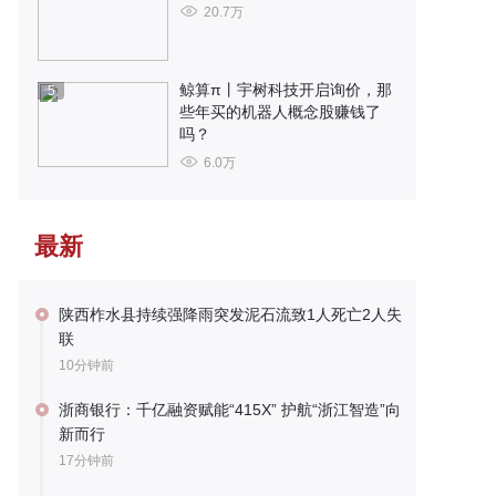
20.7万
鲸算π丨宇树科技开启询价，那
5
些年买的机器人概念股赚钱了
吗？
6.0万
最新
陕西柞水县持续强降雨突发泥石流致1人死亡2人失
联
10分钟前
浙商银行：千亿融资赋能“415X” 护航“浙江智造”向
新而行
17分钟前