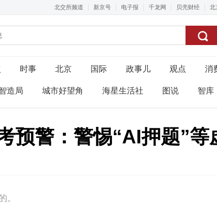
北交所频道
新京号
电子报
千龙网
贝壳财经
北
点
时事
北京
国际
政事儿
观点
消
智造局
城市好望角
海星生活社
图说
智库
高考预警：警惕“AI押题”
实的。