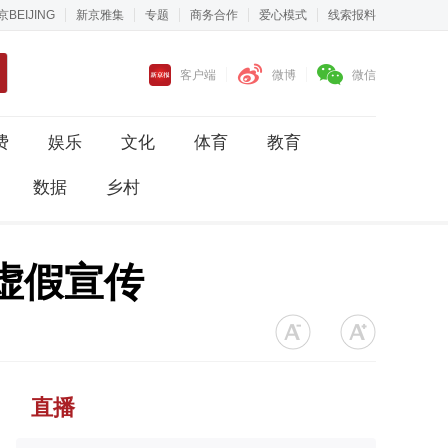
京BEIJING
新京雅集
专题
商务合作
爱心模式
线索报料
客户端
微博
微信
费
娱乐
文化
体育
教育
数据
乡村
等虚假宣传
直播