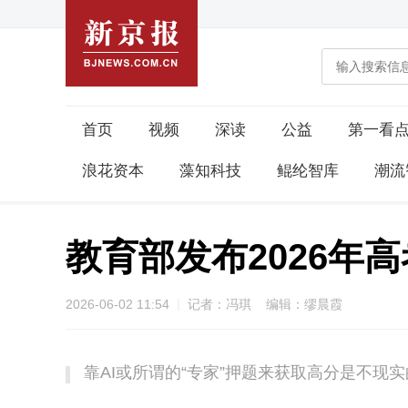
首页
视频
深读
公益
第一看
浪花资本
藻知科技
鲲纶智库
潮流
教育部发布2026年
2026-06-02 11:54
记者：冯琪 编辑：缪晨霞
靠AI或所谓的“专家”押题来获取高分是不现