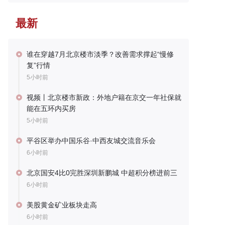
最新
谁在穿越7月北京楼市淡季？改善需求撑起“慢修
复”行情
5小时前
视频丨北京楼市新政：外地户籍在京交一年社保就
能在五环内买房
5小时前
平谷区举办中国乐谷·中西友城交流音乐会
6小时前
北京国安4比0完胜深圳新鹏城 中超积分榜进前三
6小时前
美股黄金矿业板块走高
6小时前