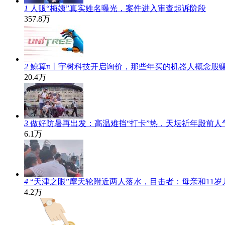
1
人贩“梅姨”真实姓名曝光，案件进入审查起诉阶段
357.8万
2
鲸算π丨宇树科技开启询价，那些年买的机器人概念股
20.4万
3
做好防暑再出发：高温难挡“打卡”热，天坛祈年殿前人
6.1万
4
“天津之眼”摩天轮附近两人落水，目击者：母亲和11
4.2万