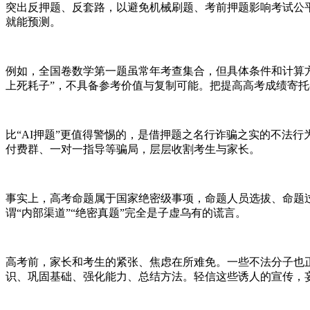
突出反押题、反套路，以避免机械刷题、考前押题影响考试公
就能预测。
例如，全国卷数学第一题虽常年考查集合，但具体条件和计算
上死耗子”，不具备参考价值与复制可能。把提高高考成绩寄托
比“AI押题”更值得警惕的，是借押题之名行诈骗之实的不法行
付费群、一对一指导等骗局，层层收割考生与家长。
事实上，高考命题属于国家绝密级事项，命题人员选拔、命题
谓“内部渠道”“绝密真题”完全是子虚乌有的谎言。
高考前，家长和考生的紧张、焦虑在所难免。一些不法分子也
识、巩固基础、强化能力、总结方法。轻信这些诱人的宣传，