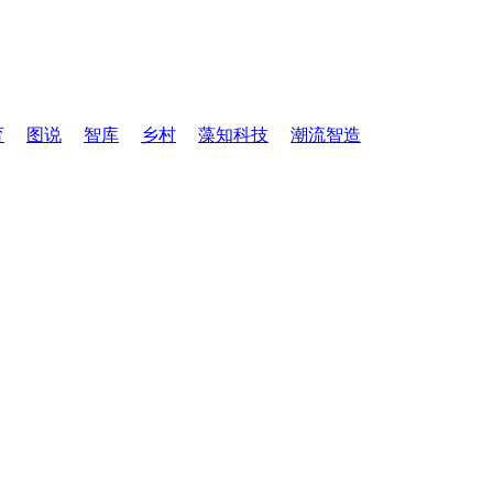
育
图说
智库
乡村
藻知科技
潮流智造