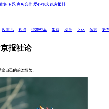
雅集
专题
商务合作
爱心模式
线索报料
政事儿
观点
浪花资本
消费
娱乐
文化
体育
教
 新京报社论
是拿自己的前途冒险。