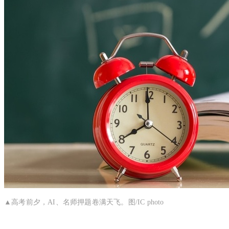
▲高考前夕，AI、名师押题卷满天飞。图/IC photo