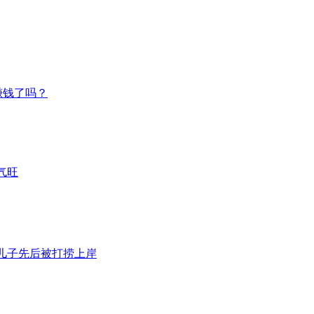
赚钱了吗？
气旺
岁儿子先后被打捞上岸