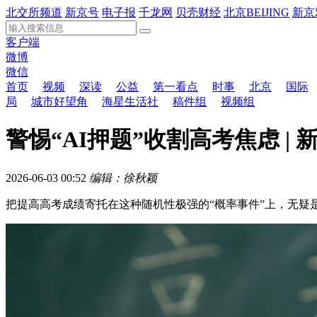
北交所频道
新京号
电子报
千龙网
贝壳财经
北京BEIJING
新京
客户端
微博
微信
首页
视频
深读
公益
第一看点
时事
北京
国际
局
城市好望角
海星生活社
稿件组
视频组
警惕“AI押题”收割高考焦虑 |
2026-06-03 00:52
编辑：徐秋颖
把提高高考成绩寄托在这种随机性极强的“概率事件”上，无疑