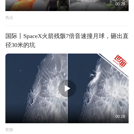
00:29
热点
国际丨SpaceX火箭残骸7倍音速撞月球，砸出直
径30米的坑
00:28
世面