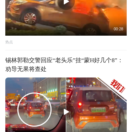
00:28
热点
锡林郭勒交警回应“老头乐”挂“蒙H好几个8”：
劝导无果将查处