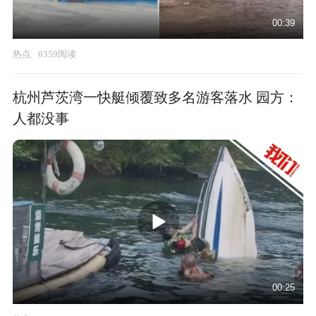
00:39
热点
6359阅读
杭州芦茨湾一快艇倾覆致多名游客落水 园方：
人都没事
00:25