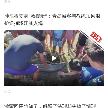
热点
冲浪板变身“救援艇”：青岛游客与教练顶风浪
护送搁浅江豚入海
00:41
热点
鸿蒙回应竹知了，解释了法理却失掉了情理