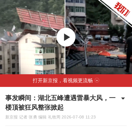
打开新京报，看视频更流畅
事发瞬间：湖北五峰遭遇雷暴大风，一
楼顶被狂风整张掀起
新京报 记者 张勇 编辑 礼牧周
2026-07-08 11:23