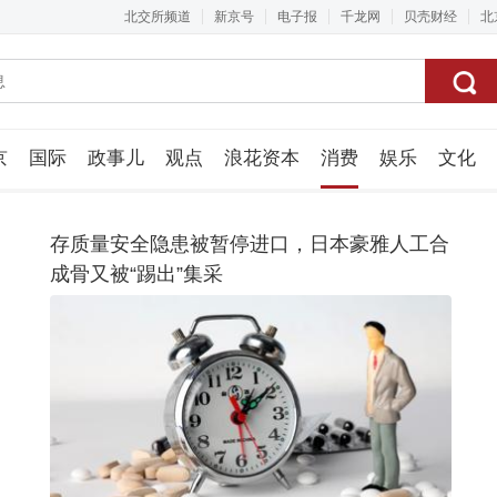
北交所频道
新京号
电子报
千龙网
贝壳财经
北
京
国际
政事儿
观点
浪花资本
消费
娱乐
文化
视频组
存质量安全隐患被暂停进口，日本豪雅人工合
成骨又被“踢出”集采