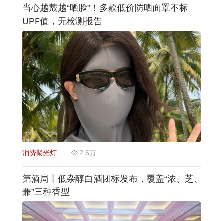
当心越戴越“晒脸”！多款低价防晒面罩不标
UPF值，无检测报告
消费聚光灯
2.6万
第酒局丨低杂醇白酒团标发布，覆盖“浓、芝、
兼”三种香型