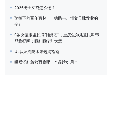
2026男士夹克怎么选？
骑楼下的百年商脉：一德路与广州文具批发业的
变迁
6岁女童眼里长满“铺路石”，重庆爱尔儿童眼科韩
登梅提醒：眼红眼痒别大意！
UL认证消防水泵选购指南
​晒后泛红急救面膜哪一个品牌好用？