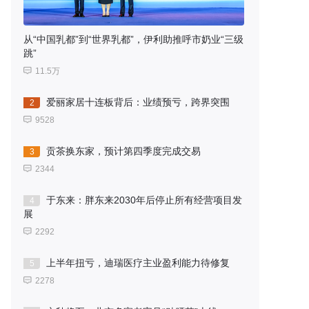
从“中国乳都”到“世界乳都”，伊利助推呼市奶业“三级
跳”
11.5万
爱丽家居十连板背后：业绩预亏，跨界突围
2
9528
贡茶换东家，预计第四季度完成交易
3
2344
于东来：胖东来2030年后停止所有经营项目发
4
展
2292
上半年扭亏，迪瑞医疗主业盈利能力待修复
5
2278