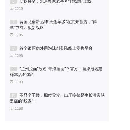
立秋将至，北京多家老字号“贴膘菜”上线
6
2210
贾国龙创新品牌“天边羊多”在京开首店，“鲜
7
羊”或成西贝新战略
1705
首个银屑病外用泡沫剂登陆线上零售平台
8
1295
“兰州拉面”改名“青海拉面”？官方：自愿报名建
9
样本店400家
1183
不只个子矮，胎位异常、出牙晚都是生长激素缺
10
乏症的“线索”！
1168