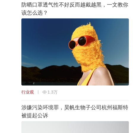
防晒口罩透气性不好反而越戴越黑，一文教你
该怎么选？
行业观
1.3万
涉嫌污染环境罪，昊帆生物子公司杭州福斯特
被提起公诉