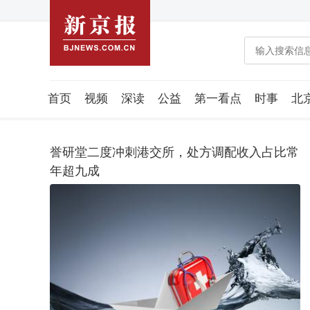
首页
视频
深读
公益
第一看点
时事
北
潮流智造局
城市好望角
海星生活社
稿件组
誉研堂二度冲刺港交所，处方调配收入占比常
年超九成