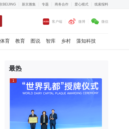
京BEIJING
新京雅集
专题
商务合作
爱心模式
线索报料
客户端
微博
微信
体育
教育
图说
智库
乡村
藻知科技
最热
1