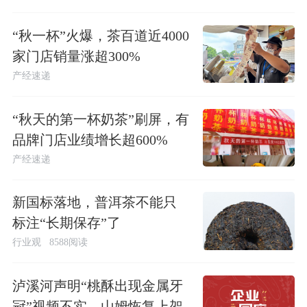
“秋一杯”火爆，茶百道近4000
家门店销量涨超300%
产经速递
“秋天的第一杯奶茶”刷屏，有
品牌门店业绩增长超600%
产经速递
新国标落地，普洱茶不能只
标注“长期保存”了
行业观
8588阅读
泸溪河声明“桃酥出现金属牙
冠”视频不实，山姆恢复上架