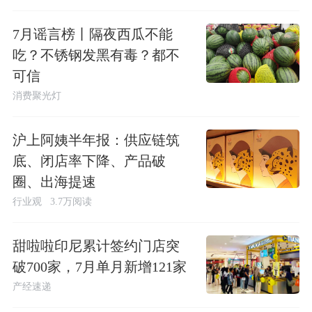
7月谣言榜丨隔夜西瓜不能
吃？不锈钢发黑有毒？都不
可信
消费聚光灯
沪上阿姨半年报：供应链筑
底、闭店率下降、产品破
圈、出海提速
行业观
3.7万阅读
甜啦啦印尼累计签约门店突
破700家，7月单月新增121家
产经速递