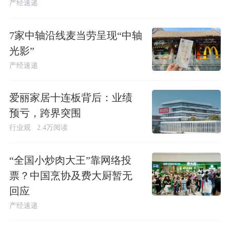
产经速递
7家中轴沿线麦当劳呈现“中轴
光影”
产经速递
爱丽家居十连板背后：业绩
预亏，跨界突围
行业观
2.4万阅读
“全国小炒肉大王”靠网络投
票？中国烹协及费大厨暂无
回应
产经速递