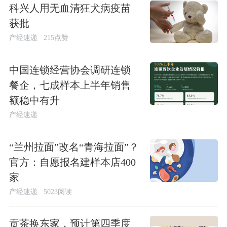
科兴人用无血清狂犬病疫苗
获批
产经速递
215点赞
中国连锁经营协会调研连锁
餐企，七成样本上半年销售
额稳中有升
产经速递
“兰州拉面”改名“青海拉面”？
官方：自愿报名建样本店400
家
产经速递
5023阅读
贡茶换东家，预计第四季度