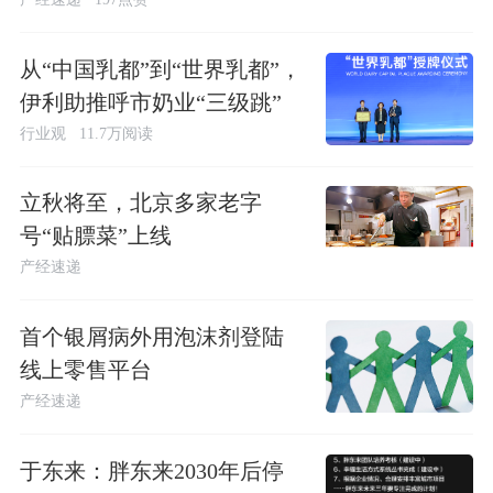
从“中国乳都”到“世界乳都”，
伊利助推呼市奶业“三级跳”
行业观
11.7万阅读
立秋将至，北京多家老字
号“贴膘菜”上线
产经速递
首个银屑病外用泡沫剂登陆
线上零售平台
产经速递
于东来：胖东来2030年后停