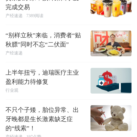
完成交易
产经速递
7389阅读
“别样立秋”来临，消费者“贴
秋膘”同时不忘“二伏面”
产经速递
上半年扭亏，迪瑞医疗主业
盈利能力待修复
行业观
不只个子矮，胎位异常、出
牙晚都是生长激素缺乏症
的“线索”！
产经速递
197点赞