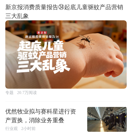
新京报消费质量报告㉞起底儿童驱蚊产品营销
三大乱象
专题
20.7万阅读
优然牧业拟与赛科星进行资
产置换，消除业务重叠
行业观
2小时前