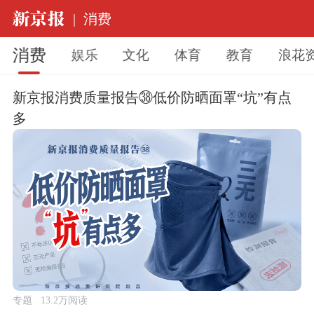
|
消费
消费
娱乐
文化
体育
教育
浪花
新京报消费质量报告㊳低价防晒面罩“坑”有点
多
专题
13.2万阅读