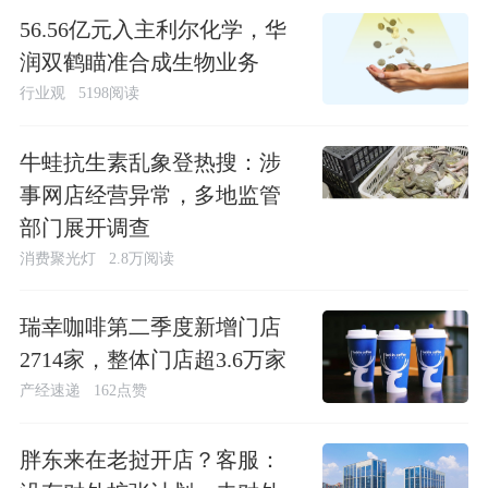
56.56亿元入主利尔化学，华
润双鹤瞄准合成生物业务
行业观
5198阅读
牛蛙抗生素乱象登热搜：涉
事网店经营异常，多地监管
部门展开调查
消费聚光灯
2.8万阅读
瑞幸咖啡第二季度新增门店
2714家，整体门店超3.6万家
产经速递
162点赞
胖东来在老挝开店？客服：