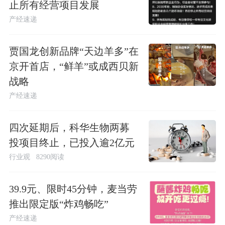
止所有经营项目发展
产经速递
贾国龙创新品牌“天边羊多”在
京开首店，“鲜羊”或成西贝新
战略
产经速递
四次延期后，科华生物两募
投项目终止，已投入逾2亿元
行业观
8290阅读
39.9元、限时45分钟，麦当劳
推出限定版“炸鸡畅吃”
产经速递