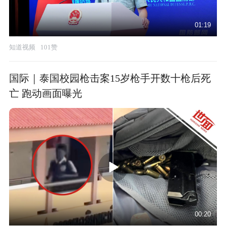
01:19
知道视频
101赞
国际｜泰国校园枪击案15岁枪手开数十枪后死
亡 跑动画面曝光
00:20