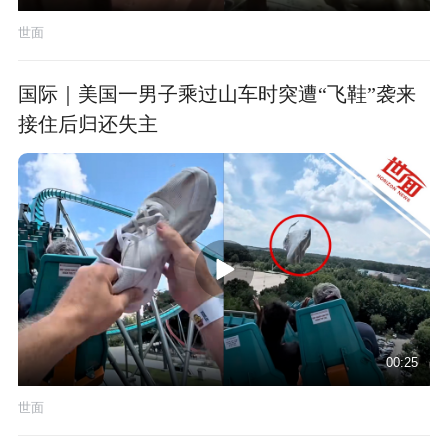
世面
国际｜美国一男子乘过山车时突遭“飞鞋”袭来
接住后归还失主
00:25
世面