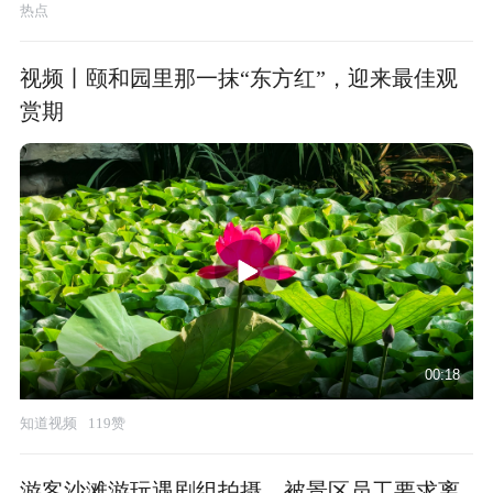
热点
视频丨颐和园里那一抹“东方红”，迎来最佳观
赏期
00:18
知道视频
119赞
游客沙滩游玩遇剧组拍摄，被景区员工要求离