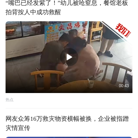
“嘴巴已经发紫了！”幼儿被呛窒息，餐馆老板
拍背按人中成功救醒
00:43
热点
网友众筹16万救灾物资横幅被换，企业被指蹭
灾情宣传