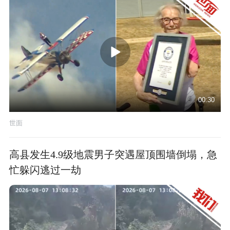
00:30
世面
高县发生4.9级地震男子突遇屋顶围墙倒塌，急
忙躲闪逃过一劫