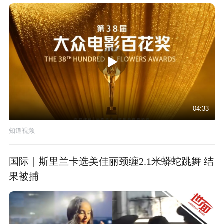
04:33
知道视频
国际｜斯里兰卡选美佳丽颈缠2.1米蟒蛇跳舞 结
果被捕