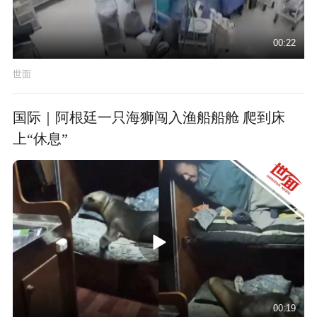
00:22
世面
国际｜阿根廷一只海狮闯入渔船船舱 爬到床
上“休息”
00:19