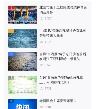
北京市第十二届民族传统体育运
1
动会开幕
2.3万
“白海豚”登陆后残涡将给京津冀
2
等地带来大暴雨
1.1万
台风“白海豚”将于今日傍晚前后
3
在浙江玉环到温岭一带登陆
9745
台风“白海豚”登陆后残涡将北
4
上，何时影响北京？
7738
老挝国会主席赛宋蓬逝世
5
6604