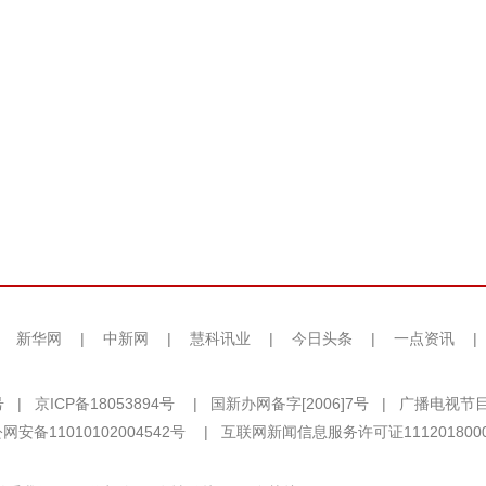
|
新华网
|
中新网
|
慧科讯业
|
今日头条
|
一点资讯
|
号
|
京ICP备18053894号
|
国新办网备字[2006]7号
|
广播电视节目
网安备11010102004542号
|
互联网新闻信息服务许可证111201800