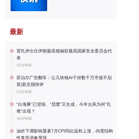
最新
雷扎伊出任伊朗最高领袖驻最高国家安全委员会代
表
10分钟前
苏泊尔广告翻车：让几块钱AI干掉数千万市值不划
算|新京报快评
13分钟前
“白海豚”已登陆、“琵鹭”又生成，今年台风为何“扎
堆”出现？
16分钟前
油价下调影响显著7月CPI同比温和上涨，内需结构
性复苏迹象显现