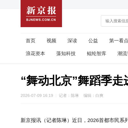
首页
视频
深读
公益
第一看
浪花资本
藻知科技
鲲纶智库
潮流
“舞动北京”舞蹈季走
2026-07-09 16:19
记者：陈琳 编辑：白爽
新京报讯（记者陈琳）近日，2026首都市民系