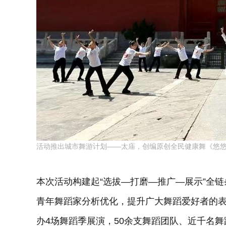
活动推出城市舞游计划——太庙，创编原创全民健康舞《悠
本次活动构建起“选拔—打磨—推广—展示”全
青年舞蹈家分析优化，提升广大舞蹈爱好者的表
办4场舞蹈季展演，50余支舞蹈团队、近千名