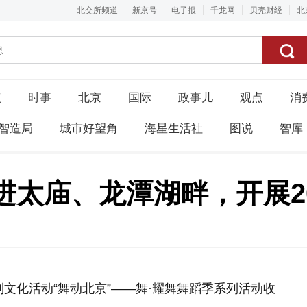
北交所频道
新京号
电子报
千龙网
贝壳财经
北
点
时事
北京
国际
政事儿
观点
消
智造局
城市好望角
海星生活社
图说
智库
进太庙、龙潭湖畔，开展2
列文化活动“舞动北京”——舞·耀舞舞蹈季系列活动收