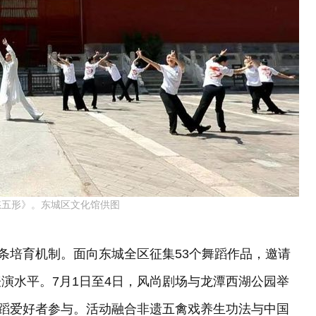
悠五形》。东城区文化馆供图
链条培育机制。面向东城全区征集53个舞蹈作品，邀请
演水平。7月1日至4日，风尚剧场与龙潭西湖公园举
舞蹈爱好者参与。活动融合非遗五禽戏养生功法与中国