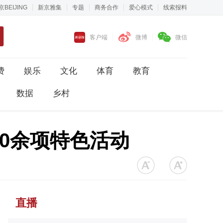
京BEIJING
新京雅集
专题
商务合作
爱心模式
线索报料
客户端
微博
微信
费
娱乐
文化
体育
教育
数据
乡村
0余项特色活动
直播