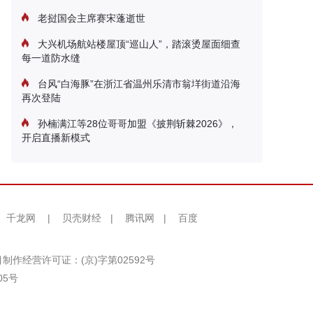
老挝国会主席赛宋蓬逝世
大兴机场航站楼屋顶“巡山人”，踏滚烫屋面细查
每一道防水缝
台风“白海豚”在浙江省温州乐清市翁垟街道沿海
再次登陆
孙楠满江等28位哥哥加盟《披荆斩棘2026》，
开启直播新模式
千龙网
|
贝壳财经
|
腾讯网
|
百度
制作经营许可证：(京)字第02592号
05号