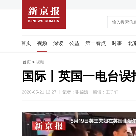
首页
视频
深读
公益
第一看点
时事
北
潮流智造局
城市好望角
海星生活社
稿件组
首页
>
视频
国际丨英国一电台误
2026-05-21 12:27
记者：张锦嫣 编辑：王子轩