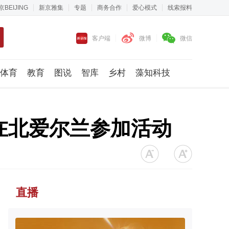
京BEIJING
新京雅集
专题
商务合作
爱心模式
线索报料
客户端
微博
微信
体育
教育
图说
智库
乡村
藻知科技
在北爱尔兰参加活动
直播