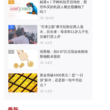
鲸算π丨宇树科技开启询价，那
2
些年买的机器人概念股赚钱了
吗？
19.4万
“天津之眼”摩天轮附近两人落
3
水，目击者：母亲和11岁儿子先
后被打捞上岸
4.0万
埃斯顿：拟4.87亿元现金收购埃
4
斯顿酷卓股权
3.8万
黄金突破4300美元！是“一日
5
游”脉冲，还是新一轮牛市起
点？
2.9万
最新