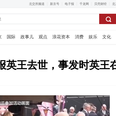
北交所频道
新京号
电子报
千龙网
贝壳财经
北
京
国际
政事儿
观点
浪花资本
消费
娱乐
文化
视频组
报英王去世，事发时英王