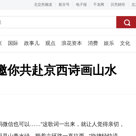
北交所频道
新京号
电子报
千龙网
贝壳财经
北
京
国际
政事儿
观点
浪花资本
消费
娱乐
文化
视频组
邀你共赴京西诗画山水
码微信也可以……”这歌词一出来，就让人觉得亲切，