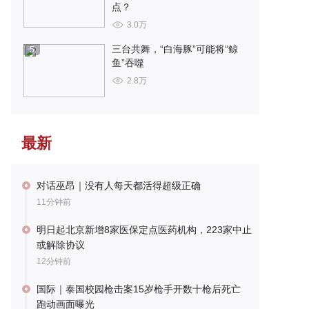
点？
3.0万
三台共舞，“白海豚”可能将“鲸
5
鱼”吞噬
2.8万
最新
对话巫昂｜没有人每天都活得超级正确
11分钟前
明日起北京新增8家医保定点医药机构，223家中止
或解除协议
12分钟前
国际｜泰国校园枪击案15岁枪手开数十枪后死亡
跑动画面曝光