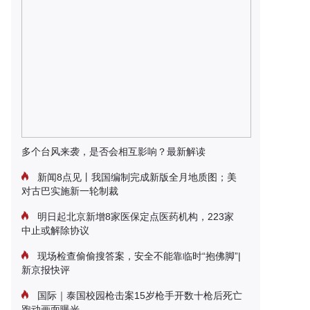
多个台风来袭，是否会相互影响？最新解读
新闻8点见丨我国编制完成新版全月地质图；美
对古巴实施新一轮制裁
明日起北京新增8家医保定点医药机构，223家
中止或解除协议
现场检查偷偷搜答案，安全不能靠临时“抱佛脚”|
新京报快评
国际｜泰国校园枪击案15岁枪手开数十枪后死亡
跑动画面曝光