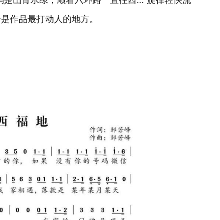
是山青水绿，顺着六环路一直往西...”旋律轻快流
恰是作品最打动人的地方。