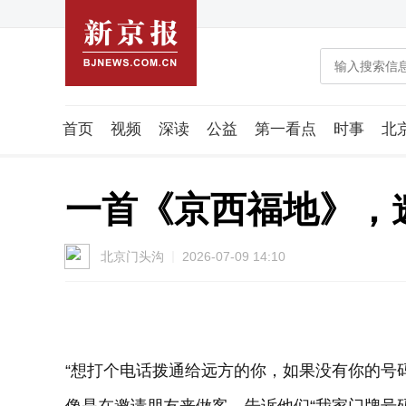
首页
视频
深读
公益
第一看点
时事
北
潮流智造局
城市好望角
海星生活社
稿件组
一首《京西福地》，
北京门头沟
2026-07-09 14:10
“想打个电话拨通给远方的你，如果没有你的号