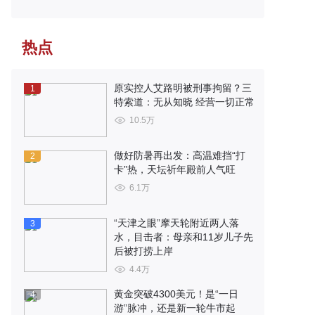
热点
原实控人艾路明被刑事拘留？三
1
特索道：无从知晓 经营一切正常
10.5万
做好防暑再出发：高温难挡“打
2
卡”热，天坛祈年殿前人气旺
6.1万
“天津之眼”摩天轮附近两人落
3
水，目击者：母亲和11岁儿子先
后被打捞上岸
4.4万
黄金突破4300美元！是“一日
4
游”脉冲，还是新一轮牛市起