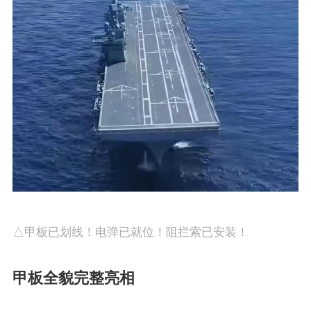
△甲板已划线！电弹已就位！阻拦索已安装！
甲板全貌完整亮相