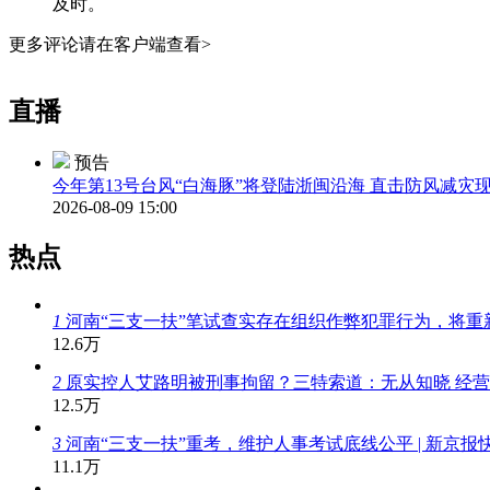
及时。
更多评论请在客户端查看>
直播
预告
今年第13号台风“白海豚”将登陆浙闽沿海 直击防风减灾
2026-08-09 15:00
热点
1
河南“三支一扶”笔试查实存在组织作弊犯罪行为，将重
12.6万
2
原实控人艾路明被刑事拘留？三特索道：无从知晓 经
12.5万
3
河南“三支一扶”重考，维护人事考试底线公平 | 新京报
11.1万