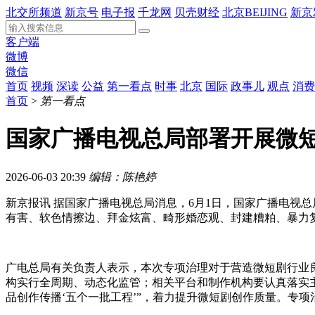
北交所频道
新京号
电子报
千龙网
贝壳财经
北京BEIJING
新京
客户端
微博
微信
首页
视频
深读
公益
第一看点
时事
北京
国际
政事儿
观点
消费
首页
>
第一看点
国家广播电视总局部署开展微
2026-06-03 20:39
编辑：陈艳婷
新京报讯 据国家广播电视总局消息，6月1日，国家广播电视
有害、软色情擦边、拜金炫富、畸形婚恋观、封建糟粕、暴力
广电总局有关负责人表示，本次专项治理对于营造微短剧行业
构实行全周期、动态化监管；相关平台和制作机构要认真落实
品创作传播‘五个一批工程’”，着力提升微短剧创作质量。专