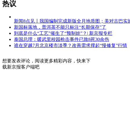
热议
新闻8点见丨我国编制完成新版全月地质图；美对古巴实
新国标落地，普洱茶不能只标注“长期保存”了
到底是什么“工艺”催生了“预制娃”？| 新京报专栏
泰国总理：暖武里校园枪击事件已致8死30余伤
谁在穿越7月北京楼市淡季？改善需求撑起“慢修复”行情
想要发表评论，阅读更多精彩内容，快来下
载新京报客户端吧