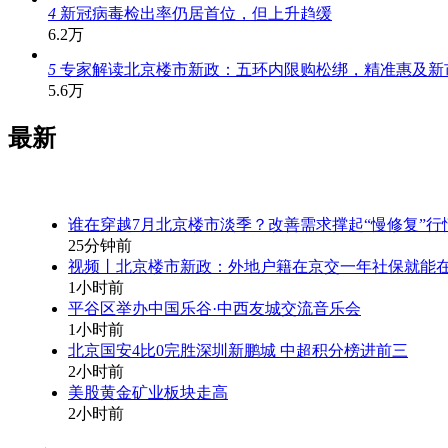
4
新冠病毒检出率仍居首位，但上升趋缓
6.2万
5
专家解读北京楼市新政：五环内限购松绑，精准惠及新
5.6万
最新
谁在穿越7月北京楼市淡季？改善需求撑起“慢修复”行
25分钟前
视频丨北京楼市新政：外地户籍在京交一年社保就能
1小时前
平谷区举办中国乐谷·中西友城交流音乐会
1小时前
北京国安4比0完胜深圳新鹏城 中超积分榜进前三
2小时前
美股黄金矿业板块走高
2小时前