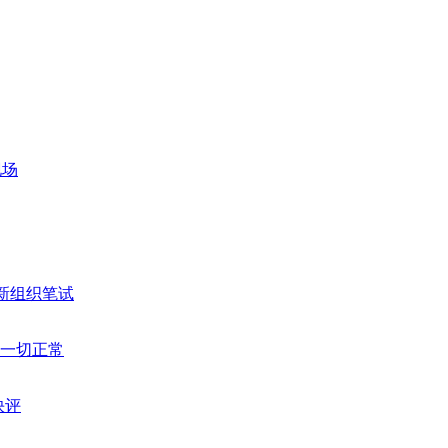
现场
新组织笔试
营一切正常
快评