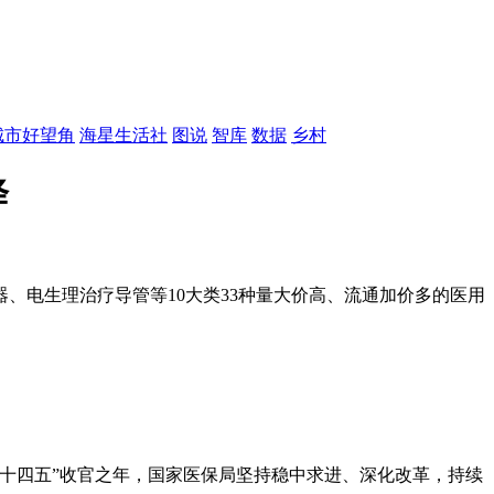
城市好望角
海星生活社
图说
智库
数据
乡村
降
、电生理治疗导管等10大类33种量大价高、流通加价多的医用
是“十四五”收官之年，国家医保局坚持稳中求进、深化改革，持续