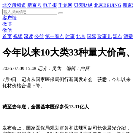
北交所频道
新京号
电子报
千龙网
贝壳财经
北京BEIJING
新京
客户端
微博
微信
首页
视频
深读
公益
第一看点
时事
北京
国际
政事儿
观点
消费
今年以来10大类33种量大价
2026-07-09 15:48
记者：吴为 编辑：白爽
7月9日，记者从国家医保局例行新闻发布会上获悉，今年以来
耗材价格合理下降。
截至去年底，全国基本医保参保13.31亿人
发布会上，国家医保局规划财务和法规司副司长张晨光介绍，《2