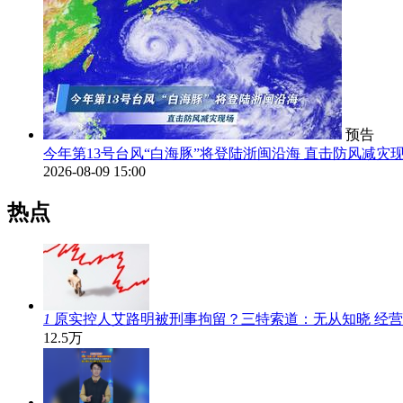
预告
今年第13号台风“白海豚”将登陆浙闽沿海 直击防风减灾
2026-08-09 15:00
热点
1
原实控人艾路明被刑事拘留？三特索道：无从知晓 经
12.5万