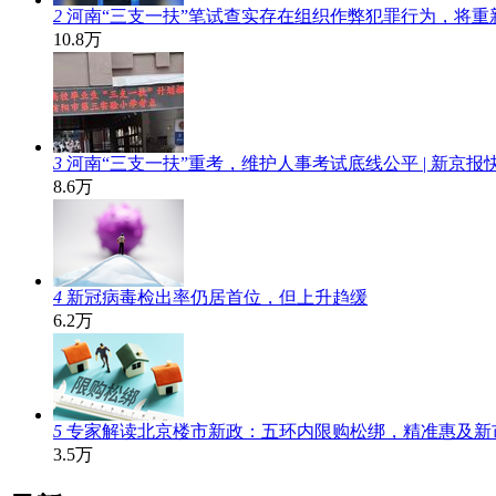
2
河南“三支一扶”笔试查实存在组织作弊犯罪行为，将重
10.8万
3
河南“三支一扶”重考，维护人事考试底线公平 | 新京报
8.6万
4
新冠病毒检出率仍居首位，但上升趋缓
6.2万
5
专家解读北京楼市新政：五环内限购松绑，精准惠及新
3.5万