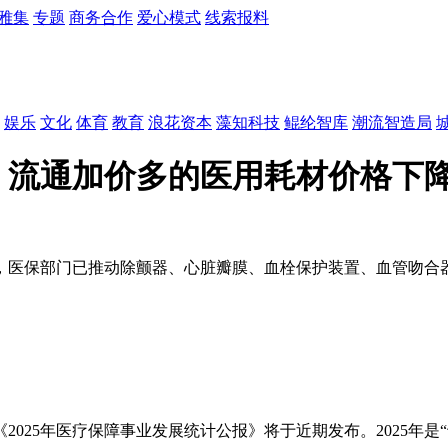
雅集
专题
商务合作
爱心模式
线索报料
娱乐
文化
体育
教育
浪花资本
藻知科技
鲲纶智库
潮流智造局
高、流通加价多的医用耗材价格下
，医保部门已推动除颤器、心脏瓣膜、血栓保护装置、血管吻合器
025年医疗保障事业发展统计公报》将于近期发布。2025年