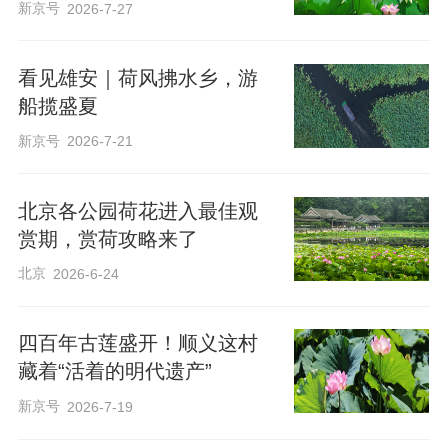
新京号
2026-7-27
粉白的花瓣
看见雄安｜荷风拂水乡，游
船揽盛夏
在绿浪里轻轻摇曳
新京号
2026-7-21
连风都染上了清雅的香
北京各公园荷花进入最佳观
赏期，赏荷攻略来了
北京
2026-6-24
四百年古莲盛开！顺义这村
藏着“活着的明代遗产”
新京号
2026-7-19