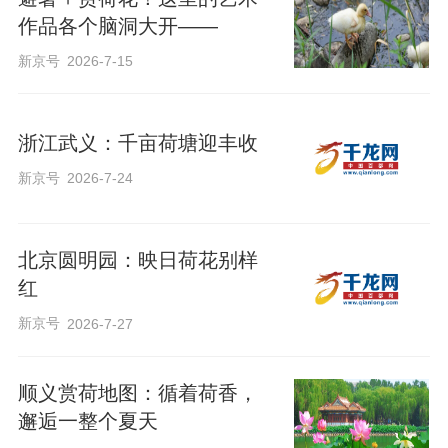
作品各个脑洞大开——
新京号
2026-7-15
浙江武义：千亩荷塘迎丰收
当今夏的暑气开始在空气中蒸腾
新京号
2026-7-24
八大处公园
却像一方
北京圆明园：映日荷花别样
被时光偏爱的秘境
红
新京号
2026-7-27
一进公园
顺义赏荷地图：循着荷香，
池塘里的荷花
便映入了眼帘
邂逅一整个夏天