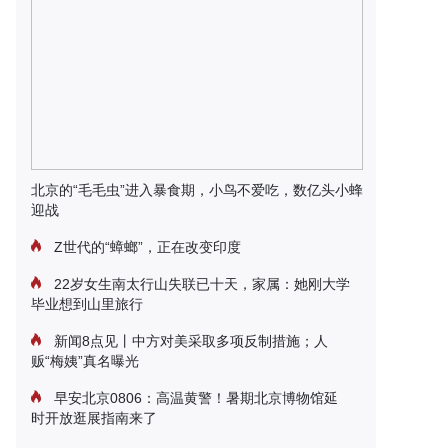
北京的“毛毛虫”进入暴食期，小鸟不爱吃，数亿头小蜂
迎战
Z世代的“蟑螂”，正在改变印度
22岁女生南太行山失联已十天，家属：她刚大学
毕业想到山里旅行
新闻8点见丨中方对美采取多项反制措施；人
贩“梅姨”真名曝光
早安北京0806：高温黄警！暑期北京博物馆延
时开放逛展指南来了