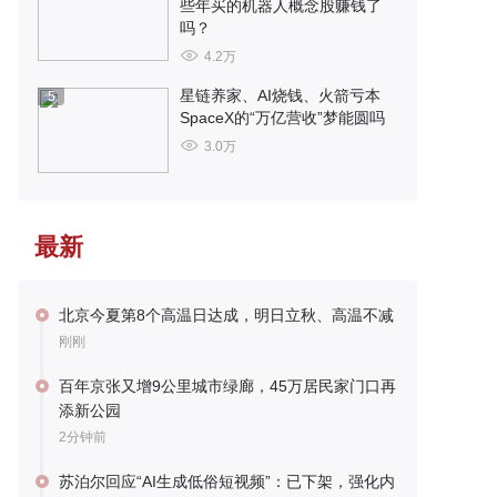
些年买的机器人概念股赚钱了
吗？
4.2万
星链养家、AI烧钱、火箭亏本
5
SpaceX的“万亿营收”梦能圆吗
3.0万
最新
北京今夏第8个高温日达成，明日立秋、高温不减
刚刚
百年京张又增9公里城市绿廊，45万居民家门口再
添新公园
2分钟前
苏泊尔回应“AI生成低俗短视频”：已下架，强化内