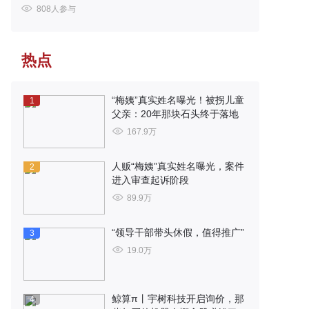
808人参与
热点
“梅姨”真实姓名曝光！被拐儿童
1
父亲：20年那块石头终于落地
167.9万
人贩“梅姨”真实姓名曝光，案件
2
进入审查起诉阶段
89.9万
“领导干部带头休假，值得推广”
3
19.0万
鲸算π丨宇树科技开启询价，那
4