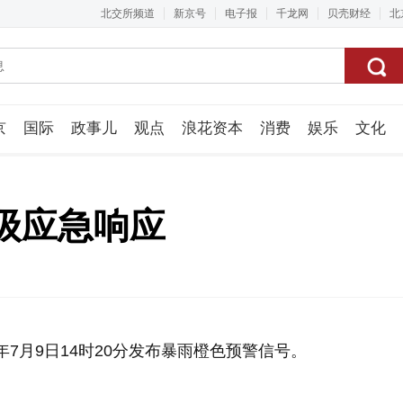
北交所频道
新京号
电子报
千龙网
贝壳财经
北
京
国际
政事儿
观点
浪花资本
消费
娱乐
文化
视频组
级应急响应
年7月9日14时20分发布暴雨橙色预警信号。