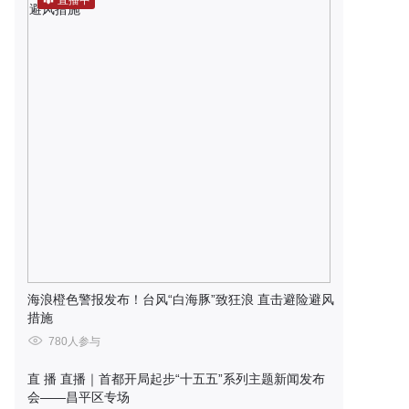
直播中
海浪橙色警报发布！台风“白海豚”致狂浪 直击避险避风
措施
780人参与
直 播
直播｜首都开局起步“十五五”系列主题新闻发布
会——昌平区专场