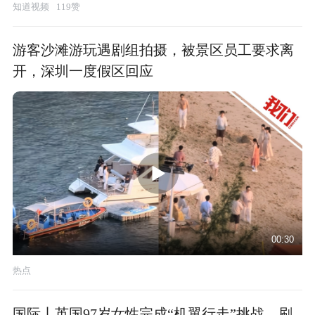
知道视频
119赞
游客沙滩游玩遇剧组拍摄，被景区员工要求离
开，深圳一度假区回应
00:30
热点
国际丨英国97岁女性完成“机翼行走”挑战，刷