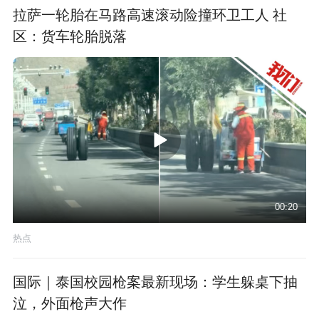
拉萨一轮胎在马路高速滚动险撞环卫工人 社
区：货车轮胎脱落
00:20
热点
国际｜泰国校园枪案最新现场：学生躲桌下抽
泣，外面枪声大作