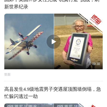
新世界纪录
00:30
世面
高县发生4.9级地震男子突遇屋顶围墙倒塌，急
忙躲闪逃过一劫