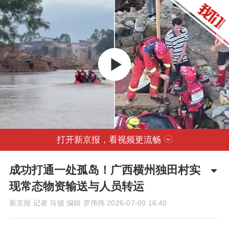
打开新京报，看视频更流畅
成功打通一处孤岛！广西横州独田村实
现常态物资输送与人员转运
新京报 记者 马骏 编辑 罗伟伟
2026-07-09 16:40