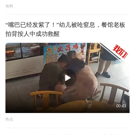
有料
“嘴巴已经发紫了！”幼儿被呛窒息，餐馆老板
拍背按人中成功救醒
00:43
热点