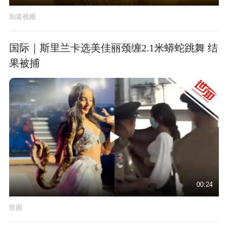
知道视频
国际｜斯里兰卡选美佳丽颈缠2.1米蟒蛇跳舞 结
果被捕
00:24
世面