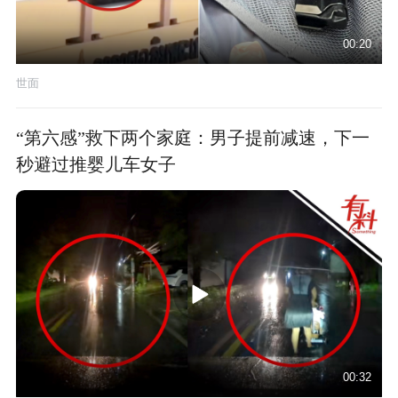
00:20
世面
“第六感”救下两个家庭：男子提前减速，下一
秒避过推婴儿车女子
00:32