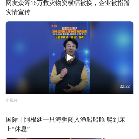
网友众筹16万救灾物资横幅被换，企业被指蹭
灾情宣传
02:22
小视频
国际｜阿根廷一只海狮闯入渔船船舱 爬到床
上“休息”