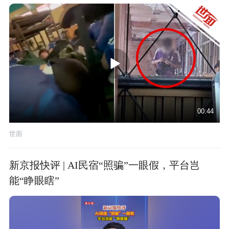
00:44
世面
新京报快评 | AI民宿“照骗”一眼假，平台岂
能“睁眼瞎”