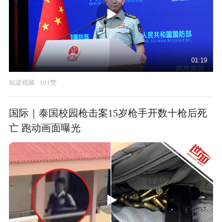
01:19
知道视频
101赞
国际｜泰国校园枪击案15岁枪手开数十枪后死
亡 跑动画面曝光