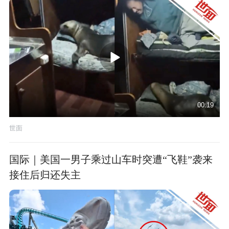
00:19
世面
国际｜美国一男子乘过山车时突遭“飞鞋”袭来
接住后归还失主